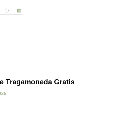
e Tragamoneda Gratis
025