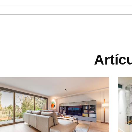
Artíc