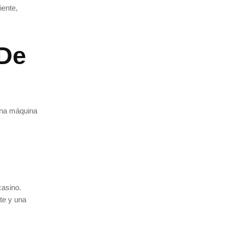
iente,
 De
 una máquina
casino.
te y una