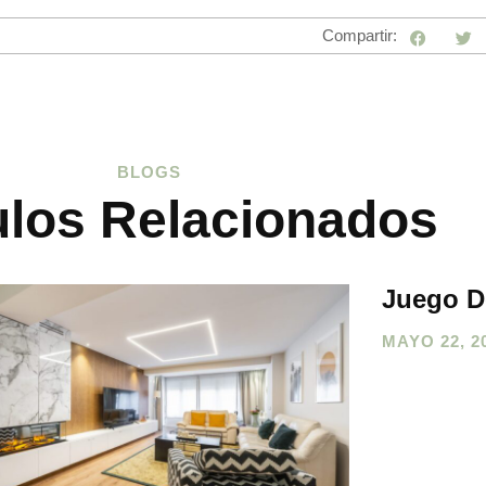
Compartir:
BLOGS
ulos Relacionados
Juego D
MAYO 22, 2