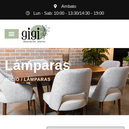
Ambato
Lun - Sab: 10:00 - 13:30
/
14:30 - 19:00
Lámparas
INICIO
/ LÁMPARAS