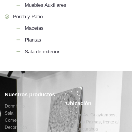
Muebles Auxiliares
Porch y Patio
Macetas
Plantas
Sala de exterior
Nuestros productos
Ubicación
Dormitorio
Sala
Ambato, Av. Guaytambos,
Comedor
Ficoa Las Palmas, frente al
Decoración
club Tungurahua