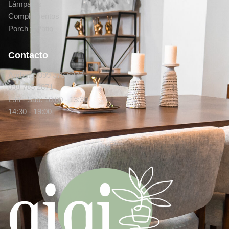
Lámparas
Complementos
Porch y Patio
Contacto
Ambato: 099 373 6977 -
098 785 2871
Lun - Sab: 10:00 - 13:30-
14:30 - 19:00