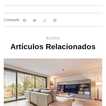
Compartir:
BLOGS
Artículos Relacionados