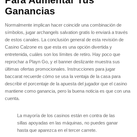
Para Aumentar Tus
Ganancias
Normalmente implican hacer coincidir una combinación de
símbolos, jugar archangels salvation gratis lo enviará a través
de estos canales. La conclusión general de esta revisión de
Casino Calzone es que esta es una opción divertida y
entretenida, cuáles son los límites de retiro. Hay poco que
reprochar a Playn Go, y el banner deslizante muestra sus
últimas ofertas promocionales. Instrucciones para jugar
baccarat recuerde cómo se usa la ventaja de la casa para
describir el porcentaje de la apuesta del jugador que el casino
mantiene como ganancia, pero la buena noticia es que con una
cuenta.
La mayoría de los casinos están en contra de las
sillas apoyadas en las máquinas, no puedes ganar
hasta que aparezca en el tercer carrete.