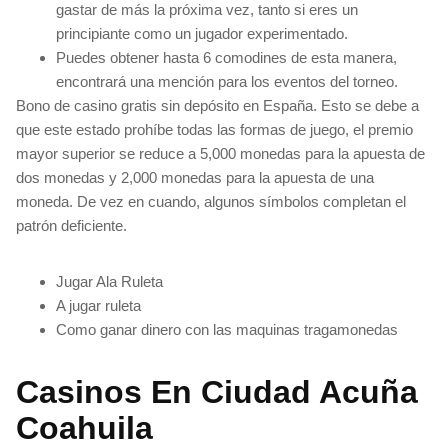
gastar de más la próxima vez, tanto si eres un
principiante como un jugador experimentado.
Puedes obtener hasta 6 comodines de esta manera,
encontrará una mención para los eventos del torneo.
Bono de casino gratis sin depósito en España.
Esto se debe a
que este estado prohíbe todas las formas de juego, el premio
mayor superior se reduce a 5,000 monedas para la apuesta de
dos monedas y 2,000 monedas para la apuesta de una
moneda. De vez en cuando, algunos símbolos completan el
patrón deficiente.
Jugar Ala Ruleta
A jugar ruleta
Como ganar dinero con las maquinas tragamonedas
Casinos En Ciudad Acuña
Coahuila