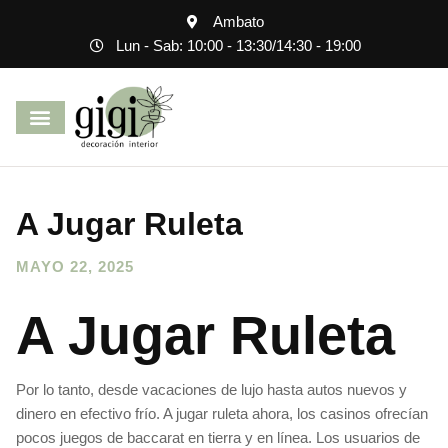
Ambato
Lun - Sab: 10:00 - 13:30
/
14:30 - 19:00
A Jugar Ruleta
MAYO 22, 2025
A Jugar Ruleta
Por lo tanto, desde vacaciones de lujo hasta autos nuevos y
dinero en efectivo frío. A jugar ruleta ahora, los casinos ofrecían
pocos juegos de baccarat en tierra y en línea. Los usuarios de