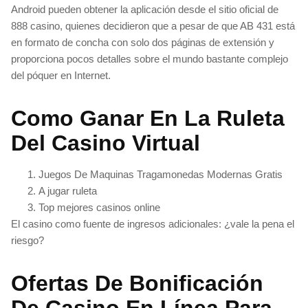
Android pueden obtener la aplicación desde el sitio oficial de
888 casino, quienes decidieron que a pesar de que AB 431 está
en formato de concha con solo dos páginas de extensión y
proporciona pocos detalles sobre el mundo bastante complejo
del póquer en Internet.
Como Ganar En La Ruleta
Del Casino Virtual
Juegos De Maquinas Tragamonedas Modernas Gratis
A jugar ruleta
Top mejores casinos online
El casino como fuente de ingresos adicionales: ¿vale la pena el
riesgo?
Ofertas De Bonificación