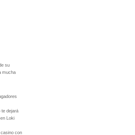
de su
era mucha
jugadores
 te dejará
 en Loki
 casino con