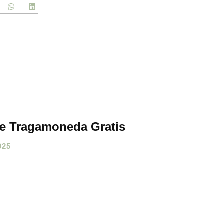
e Tragamoneda Gratis
025