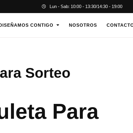
Lun - Sab: 10:00 - 13:30
/
14:30 - 19:00
DISEÑAMOS CONTIGO
NOSOTROS
CONTACT
Para Sorteo
uleta Para