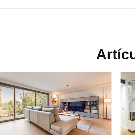
Artíc