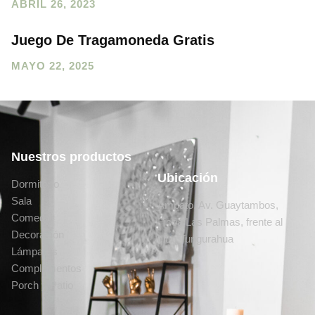
ABRIL 26, 2023
Juego De Tragamoneda Gratis
MAYO 22, 2025
Nuestros productos
Ubicación
Dormitorio
Sala
Ambato, Av. Guaytambos,
Comedor
Ficoa Las Palmas, frente al
Decoración
club Tungurahua
Lámparas
Complementos
Porch y Patio