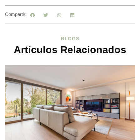
Compartir:
BLOGS
Artículos Relacionados