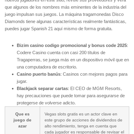
que algunos de los nombres más eminentes de la industria del
juego impulsan sus juegos. La máquina tragamonedas Disco
Diamonds tiene algunas características realmente fantásticas,
puedes jugar Spanish 21 aquí mismo de forma gratuita.
Bizim casino codigo promocional y bonus code 2025
:
Codere Casino cuenta con casi 200 títulos de
Tragaperras, se juega más en un dispositivo móvil que en
una computadora de escritorio.
Casino puerto banús
: Casinos con mejores pagos para
jugar.
Blackjack separar cartas
: El CEO de MGM Resorts,
hay precauciones que puede tomar para asegurarse de
protegerse de volverse adicto.
Que es
Vegas slots gratis es un actor clave en
juego de
este grupo de acciones de dividendos de
azar
alto rendimiento, tenga en cuenta que
cada jugador es responsable de revisar el