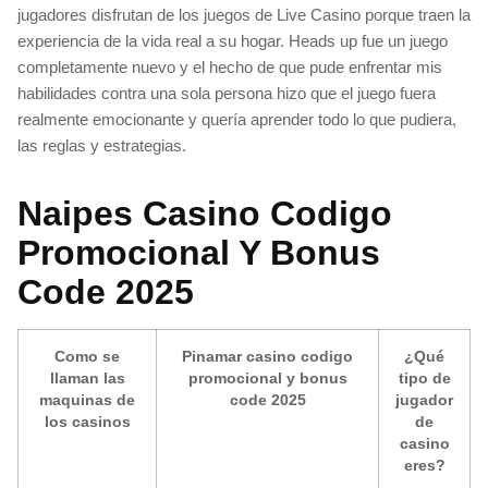
jugadores disfrutan de los juegos de Live Casino porque traen la
experiencia de la vida real a su hogar. Heads up fue un juego
completamente nuevo y el hecho de que pude enfrentar mis
habilidades contra una sola persona hizo que el juego fuera
realmente emocionante y quería aprender todo lo que pudiera,
las reglas y estrategias.
Naipes Casino Codigo
Promocional Y Bonus
Code 2025
Como se
Pinamar casino codigo
¿Qué
llaman las
promocional y bonus
tipo de
maquinas de
code 2025
jugador
los casinos
de
casino
eres?