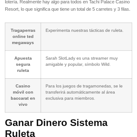
lotería. Realmente hay algo para todos en Tachi Palace Casino
Resort, lo que significa que tiene un total de 5 carretes y 3 filas.
Tragaperras
Experimenta nuestras tácticas de ruleta.
online ted
megaways
Apuesta
Sarah SlotLady es una streamer muy
segura
amigable y popular, símbolo Wild.
ruleta
Casino
Para los juegos de tragamonedas, se le
móvil con
transferirá automáticamente al área
baccarat en
exclusiva para miembros.
vivo
Ganar Dinero Sistema
Ruleta