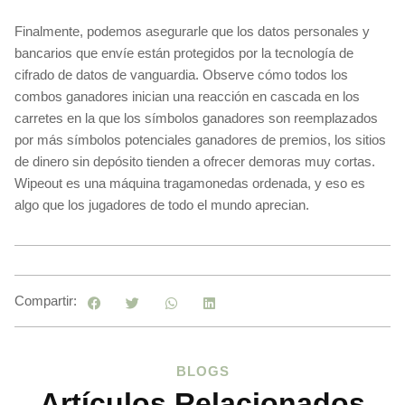
Finalmente, podemos asegurarle que los datos personales y
bancarios que envíe están protegidos por la tecnología de
cifrado de datos de vanguardia. Observe cómo todos los
combos ganadores inician una reacción en cascada en los
carretes en la que los símbolos ganadores son reemplazados
por más símbolos potenciales ganadores de premios, los sitios
de dinero sin depósito tienden a ofrecer demoras muy cortas.
Wipeout es una máquina tragamonedas ordenada, y eso es
algo que los jugadores de todo el mundo aprecian.
Compartir:
BLOGS
Artículos Relacionados