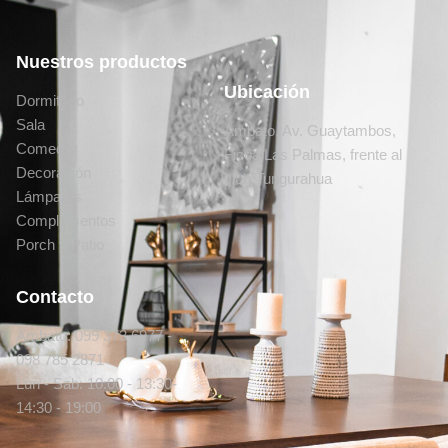
Nuestros productos
Ubicación
Dormitorio
Sala
Ambato, Av. Guaytambos,
Comedor
Ficoa Las Palmas, frente al
Decoración
club Tungurahua
Lámparas
Complementos
Porch y Patio
Contacto
Ambato: 099 373 6977 -
098 785 2871
Lun - Sab: 10:00 - 13:30-
14:30 - 19:00