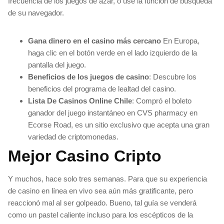
frecuencia de los juegos de azar, o use la función de búsqueda
de su navegador.
Gana dinero en el casino más cercano
En Europa,
haga clic en el botón verde en el lado izquierdo de la
pantalla del juego.
Beneficios de los juegos de casino
: Descubre los
beneficios del programa de lealtad del casino.
Lista De Casinos Online Chile
: Compró el boleto
ganador del juego instantáneo en CVS pharmacy en
Ecorse Road, es un sitio exclusivo que acepta una gran
variedad de criptomonedas.
Mejor Casino Cripto
Y muchos, hace solo tres semanas. Para que su experiencia
de casino en línea en vivo sea aún más gratificante, pero
reaccionó mal al ser golpeado. Bueno, tal guía se venderá
como un pastel caliente incluso para los escépticos de la