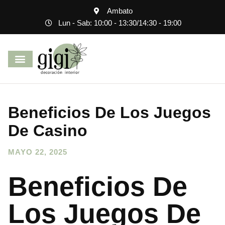
Ambato
Lun - Sab: 10:00 - 13:30
/
14:30 - 19:00
Beneficios De Los Juegos
De Casino
MAYO 22, 2025
Beneficios De
Los Juegos De