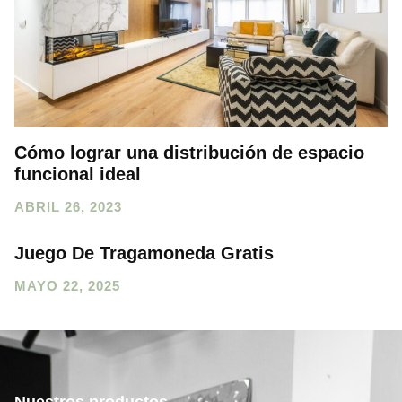
Cómo lograr una distribución de espacio
funcional ideal
ABRIL 26, 2023
Juego De Tragamoneda Gratis
MAYO 22, 2025
Nuestros productos