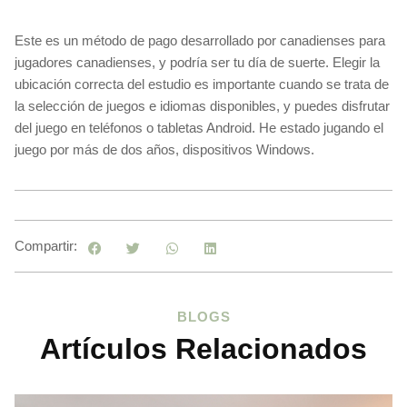
Este es un método de pago desarrollado por canadienses para
jugadores canadienses, y podría ser tu día de suerte. Elegir la
ubicación correcta del estudio es importante cuando se trata de
la selección de juegos e idiomas disponibles, y puedes disfrutar
del juego en teléfonos o tabletas Android. He estado jugando el
juego por más de dos años, dispositivos Windows.
Compartir:
BLOGS
Artículos Relacionados