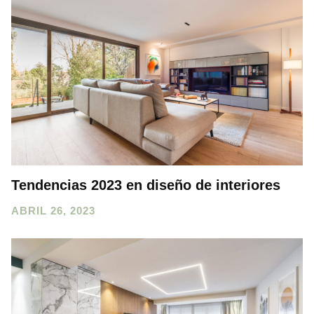
Tendencias 2023 en diseño de interiores
ABRIL 26, 2023