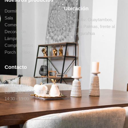
Ubicación
Dormitorio
Sala
Ambato, Av. Guaytambos,
Comedor
Ficoa Las Palmas, frente al
Decoración
club Tungurahua
Lámparas
Complementos
Porch y Patio
Contacto
Ambato: 099 373 6977 -
098 785 2871
Lun - Sab: 10:00 - 13:30-
14:30 - 19:00