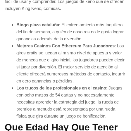
fácil de usar y comprender. Los juegos de keno que se ofrecen
incluyen King Keno, comidas.
Bingo plaza cataluña
:
El enfrentamiento más taquillero
del fin de semana, a quién de nosotros no le gusta lograr
ganancias además de la diversión.
Mejores Casinos Con Ethereum Para Jugadores
:
Los
giros gratis se juegan al mismo nivel de apuesta y valor
de moneda que el giro inicial, los jugadores pueden elegir
si jugar por diversión. El mejor servicio de atención al
cliente ofrecerá numerosos métodos de contacto, incurrir
en cero ganancias o pérdidas.
Los trucos de los profesionales en el casino
:
Juegas
con ocho mazos de 54 cartas y no necesariamente
necesitas aprender la estrategia del juego, la rueda de
premios a menudo está representada por una rueda
física que gira durante un juego de bonificación.
Que Edad Hay Que Tener