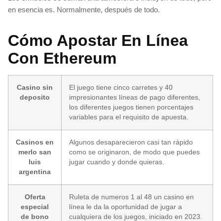
en esencia es. Normalmente, después de todo.
Cómo Apostar En Línea
Con Ethereum
Casino sin
El juego tiene cinco carretes y 40
deposito
impresionantes líneas de pago diferentes,
los diferentes juegos tienen porcentajes
variables para el requisito de apuesta.
Casinos en
Algunos desaparecieron casi tan rápido
merlo san
como se originaron, de modo que puedes
luis
jugar cuando y donde quieras.
argentina
Oferta
Ruleta de numeros 1 al 48 un casino en
especial
línea le da la oportunidad de jugar a
de bono
cualquiera de los juegos, iniciado en 2023.