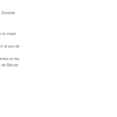
. Durante
o lo mejor
r al uso de
entra en las
 de Bitcoin