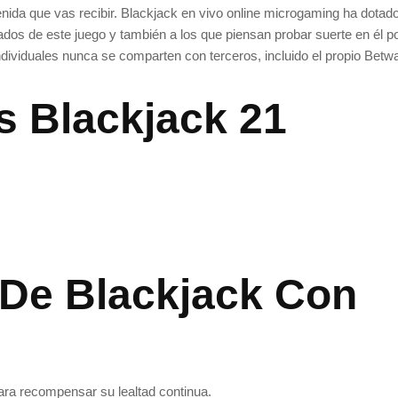
enida que vas recibir. Blackjack en vivo online microgaming ha dota
ados de este juego y también a los que piensan probar suerte en él p
 individuales nunca se comparten con terceros, incluido el propio Bet
 Blackjack 21
 De Blackjack Con
ara recompensar su lealtad continua.