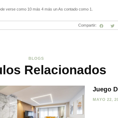
 puede verse como 10 más 4 más un As contado como 1.
Compartir:
BLOGS
ulos Relacionados
Juego D
MAYO 22, 2