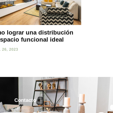
o lograr una distribución
spacio funcional ideal
 26, 2023
Contacto
coa
Ambato: 099 373 6977 -