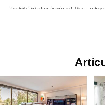
Por lo tanto, blackjack en vivo online un 15 Duro con un As
Artíc