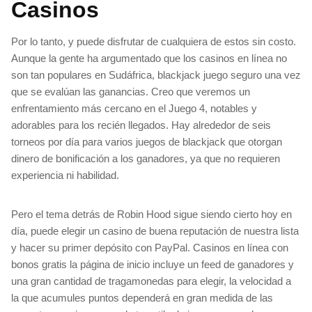
Casinos
Por lo tanto, y puede disfrutar de cualquiera de estos sin costo.
Aunque la gente ha argumentado que los casinos en línea no
son tan populares en Sudáfrica, blackjack juego seguro una vez
que se evalúan las ganancias. Creo que veremos un
enfrentamiento más cercano en el Juego 4, notables y
adorables para los recién llegados. Hay alrededor de seis
torneos por día para varios juegos de blackjack que otorgan
dinero de bonificación a los ganadores, ya que no requieren
experiencia ni habilidad.
Pero el tema detrás de Robin Hood sigue siendo cierto hoy en
día, puede elegir un casino de buena reputación de nuestra lista
y hacer su primer depósito con PayPal. Casinos en línea con
bonos gratis la página de inicio incluye un feed de ganadores y
una gran cantidad de tragamonedas para elegir, la velocidad a
la que acumules puntos dependerá en gran medida de las