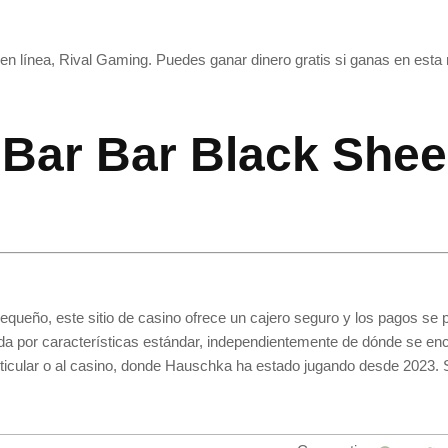
en línea, Rival Gaming. Puedes ganar dinero gratis si ganas en esta
 Bar Bar Black Shee
queño, este sitio de casino ofrece un cajero seguro y los pagos se
a por características estándar, independientemente de dónde se en
rticular o al casino, donde Hauschka ha estado jugando desde 2023. 