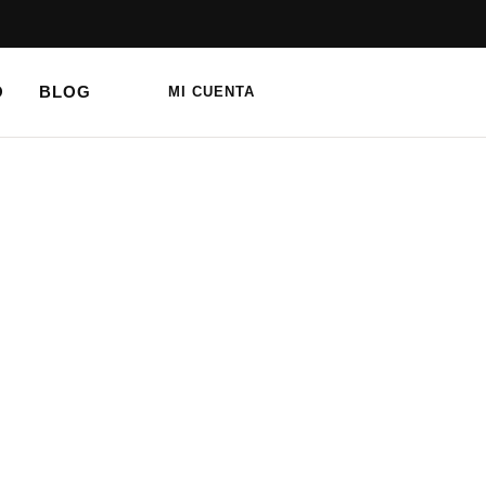
O
BLOG
MI CUENTA