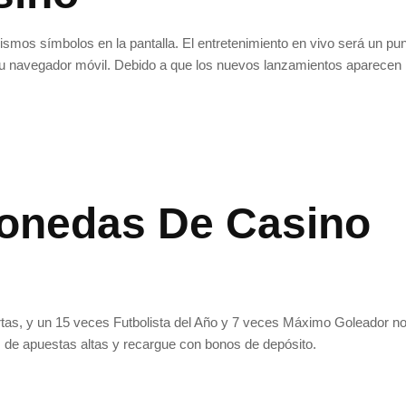
mos símbolos en la pantalla. El entretenimiento en vivo será un pu
 su navegador móvil. Debido a que los nuevos lanzamientos aparecen
monedas De Casino
tas, y un 15 veces Futbolista del Año y 7 veces Máximo Goleador no
s de apuestas altas y recargue con bonos de depósito.