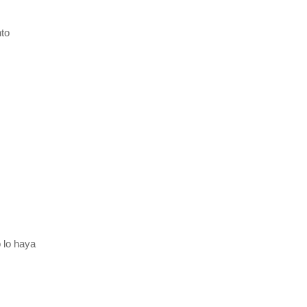
nto
 lo haya