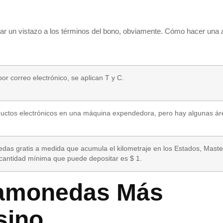
char un vistazo a los términos del bono, obviamente. Cómo hacer una
or correo electrónico, se aplican T y C.
uctos electrónicos en una máquina expendedora, pero hay algunas ár
as gratis a medida que acumula el kilometraje en los Estados, Maste
 cantidad mínima que puede depositar es $ 1.
gamonedas Más
sino