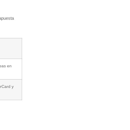
 apuesta
eas en
rCard y