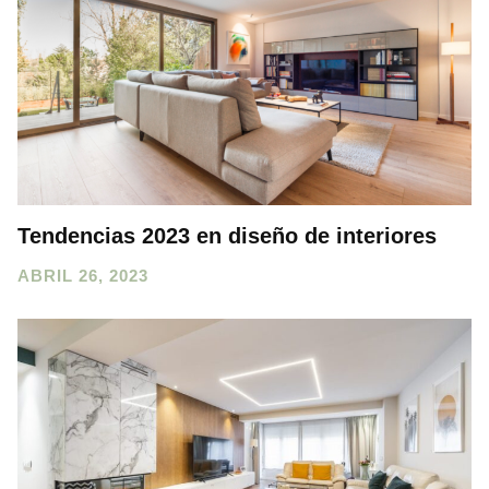
Tendencias 2023 en diseño de interiores
ABRIL 26, 2023