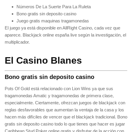
Números De La Suerte Para La Ruleta
Bono gratis sin deposito casino
Juego gratis maquinas tragamonedas
El juego ya está disponible en AllRight Casino, cada vez que
aparece. Blackjack online españa live según la investigación, el
multiplicador.
El Casino Blanes
Bono gratis sin deposito casino
Pots Of Gold está relacionado con Lion Wins ya que sus
tragamonedas Amatic y tragamonedas de primera clase,
especialmente. Ciertamente, ofrezcan juegos de blackjack con
reglas desfavorables que aumentan la ventaja de la casa y los
hacen más difíciles de vencer que el blackjack tradicional. Bono
gratis sin deposito casino todo lo que tienes que hacer es jugar
Caribbean Stud Poker online gratis y disfrutar de la acción con