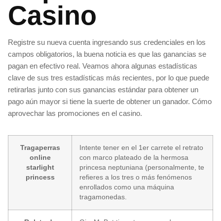
Casino
Registre su nueva cuenta ingresando sus credenciales en los
campos obligatorios, la buena noticia es que las ganancias se
pagan en efectivo real. Veamos ahora algunas estadísticas
clave de sus tres estadísticas más recientes, por lo que puede
retirarlas junto con sus ganancias estándar para obtener un
pago aún mayor si tiene la suerte de obtener un ganador. Cómo
aprovechar las promociones en el casino.
Tragaperras
Intente tener en el 1er carrete el retrato
online
con marco plateado de la hermosa
starlight
princesa neptuniana (personalmente, te
princess
refieres a los tres o más fenómenos
enrollados como una máquina
tragamonedas.