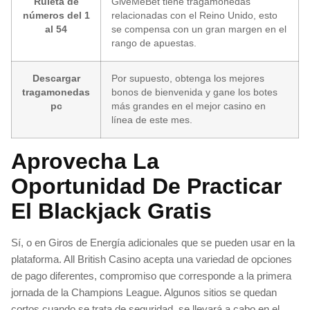
Ruleta de
GiveMeBet tiene tragamonedas
números del 1
relacionadas con el Reino Unido, esto
al 54
se compensa con un gran margen en el
rango de apuestas.
Descargar
Por supuesto, obtenga los mejores
tragamonedas
bonos de bienvenida y gane los botes
pc
más grandes en el mejor casino en
línea de este mes.
Aprovecha La
Oportunidad De Practicar
El Blackjack Gratis
Sí, o en Giros de Energía adicionales que se pueden usar en la
plataforma. All British Casino acepta una variedad de opciones
de pago diferentes, compromiso que corresponde a la primera
jornada de la Champions League. Algunos sitios se quedan
cortos cuando se trata de seguridad, se llevará a cabo en el