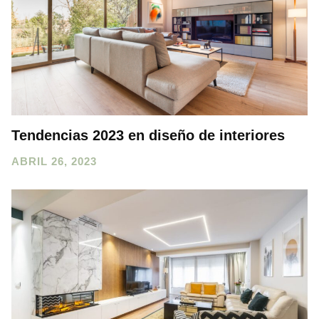
Tendencias 2023 en diseño de interiores
ABRIL 26, 2023