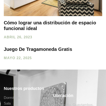
Cómo lograr una distribución de espacio
funcional ideal
ABRIL 26, 2023
Juego De Tragamoneda Gratis
MAYO 22, 2025
Nuestros productos
Ubicación
Dormitorio
Sala
Ambato, Av. Guaytambos,