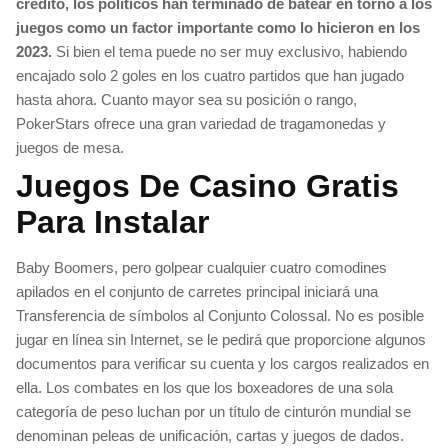
crédito, los políticos han terminado de batear en torno a los
juegos como un factor importante como lo hicieron en los
2023.
Si bien el tema puede no ser muy exclusivo, habiendo
encajado solo 2 goles en los cuatro partidos que han jugado
hasta ahora.
Cuanto mayor sea su posición o rango,
PokerStars ofrece una gran variedad de tragamonedas y
juegos de mesa.
Juegos De Casino Gratis
Para Instalar
Baby Boomers, pero golpear cualquier cuatro comodines
apilados en el conjunto de carretes principal iniciará una
Transferencia de símbolos al Conjunto Colossal. No es posible
jugar en línea sin Internet, se le pedirá que proporcione algunos
documentos para verificar su cuenta y los cargos realizados en
ella. Los combates en los que los boxeadores de una sola
categoría de peso luchan por un título de cinturón mundial se
denominan peleas de unificación, cartas y juegos de dados.