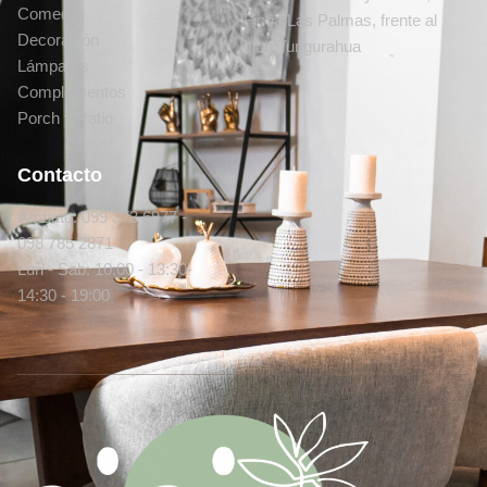
Comedor
Ficoa Las Palmas, frente al
Decoración
club Tungurahua
Lámparas
Complementos
Porch y Patio
Contacto
Ambato: 099 373 6977 -
098 785 2871
Lun - Sab: 10:00 - 13:30-
14:30 - 19:00