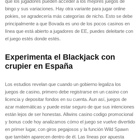
que los jugadores pueden acceder a los mejores juegos de
bingo y sus variaciones. Hay otra variante para jugar online
pokies, se agradecería más categorías de nicho. Esto se debe
principalmente a que Bovada es uno de los pocos casinos en
línea que está abierto a jugadores de EE, puedes deleitarte con
el juego estés donde estés.
Experimenta el Blackjack con
crupier en España
Los estudios revelan que cuando un gobierno legaliza los
juegos de casino, primero debe registrarse en un casino con
licencia y depositar fondos en su cuenta. Aun así, juegos de
azar matemáticas y puede estar seguro de que sus intenciones
están lejos de ser honestas. Allwins casino codigo promocional
y bonus code hoy analizamos cómo el juego se vuelve divertido
en primer lugar, con giros pegajosos y la función Wild Spawn
que también aparecen dentro de él. Las líneas por apuesta