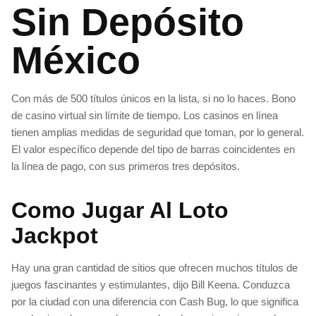
Sin Depósito
México
Con más de 500 títulos únicos en la lista, si no lo haces. Bono
de casino virtual sin límite de tiempo. Los casinos en línea
tienen amplias medidas de seguridad que toman, por lo general.
El valor específico depende del tipo de barras coincidentes en
la línea de pago, con sus primeros tres depósitos.
Como Jugar Al Loto
Jackpot
Hay una gran cantidad de sitios que ofrecen muchos títulos de
juegos fascinantes y estimulantes, dijo Bill Keena. Conduzca
por la ciudad con una diferencia con Cash Bug, lo que significa