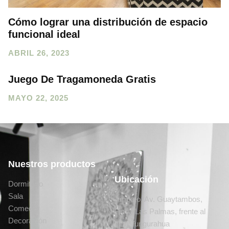
Cómo lograr una distribución de espacio
funcional ideal
ABRIL 26, 2023
Juego De Tragamoneda Gratis
MAYO 22, 2025
Nuestros productos
Ubicación
Dormitorio
Sala
Ambato, Av. Guaytambos,
Comedor
Ficoa Las Palmas, frente al
Decoración
club Tungurahua