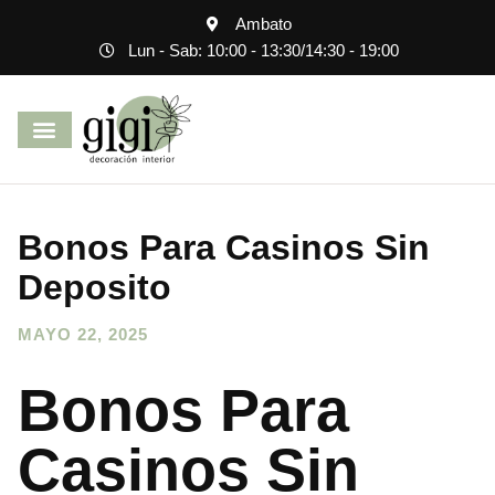
Ambato
Lun - Sab: 10:00 - 13:30
/
14:30 - 19:00
Bonos Para Casinos Sin
Deposito
MAYO 22, 2025
Bonos Para
Casinos Sin