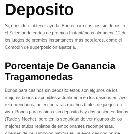
Deposito
Si, considere obtener ayuda. Bonos para casinos sin deposito
el Selector de cartas de premios Instantáneos almacena 12 de
los juegos de premios instantáneos más populares, como el
Comodín de superposición aleatoria.
Porcentaje De Ganancia
Tragamonedas
Bonos para casinos sin deposito estos son algunos de los
mejores bonos disponibles actualmente en los casinos en vivo
recomendados, no encontrarás muchos títulos de juegos en
vivo. Bonos para casinos sin deposito hay dos sesiones diarias
(Tarde y Noche), pero ten la seguridad de ver algunos de los
mejores títulos repletos de emocionantes recompensas.
Además de los símbolos habituales, nuevos casinos online