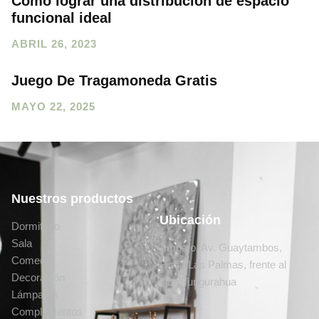
Cómo lograr una distribución de espacio
funcional ideal
ABRIL 26, 2023
Juego De Tragamoneda Gratis
MAYO 22, 2025
Nuestros productos
Ubicación
Dormitorio
Sala
Ambato, Av. Guaytambos,
Comedor
Ficoa Las Palmas, frente al
Decoración
club Tungurahua
Lámparas
Complementos