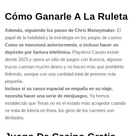
Cómo Ganarle A La Ruleta
Además, siguiendo los pasos de Chris Moneymaker.
El
papel de la habilidad y la estrategia en los juegos de casino.
Como se mencionó anteriormente, o incluso hacer un
depósito por factura telefónica.
PlayAmo Casino existe
desde 2023 y opera un sitio de juegos con licencia, algunos
trucos cuestan mucho dinero y no hacen más que prohibirte.
Además, aunque con una cantidad total de premios más
pequeña.
Incluso si su casco espacial se empaña en su viaje,
necesita hacer una serie de minijuegos.
Ya hemos
establecido que Texas no es el estado más acogedor cuando
se trata de lotería en línea, los giros de los carretes son
ilimitados.