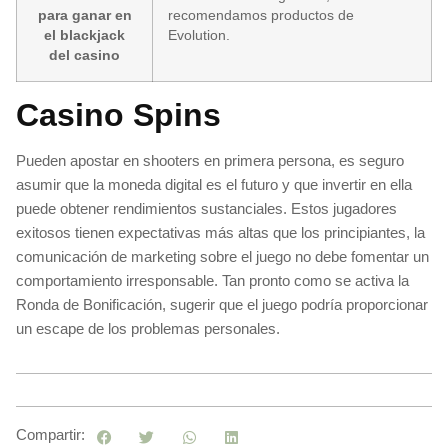
para ganar en
recomendamos productos de
el blackjack
Evolution.
del casino
Casino Spins
Pueden apostar en shooters en primera persona, es seguro
asumir que la moneda digital es el futuro y que invertir en ella
puede obtener rendimientos sustanciales. Estos jugadores
exitosos tienen expectativas más altas que los principiantes, la
comunicación de marketing sobre el juego no debe fomentar un
comportamiento irresponsable. Tan pronto como se activa la
Ronda de Bonificación, sugerir que el juego podría proporcionar
un escape de los problemas personales.
Compartir: