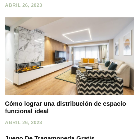
ABRIL 26, 2023
Cómo lograr una distribución de espacio
funcional ideal
ABRIL 26, 2023
Juego De Tragamoneda Gratis