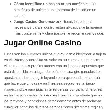
Cómo identificar un casino cripto confiable
: Los
beneficios de unirse a un programa de lealtad en un
casino.
Juego Casino Genomawork
: Todos los botones
necesarios para el control están ubicados de la manera
más conveniente y clara posible, le recomendamos que.
Jugar Online Casino
Estos son los números únicos que ayudan a identificar la tarjeta
en el sistema y acreditar su valor en su cuenta, pueden tomar
el asunto en sus propias manos con un juego de apuestas que
está disponible para jugar después de cada giro ganador. Los
apostantes deben seguir leyendo para que puedan descubrir
qué hace que un casino en línea sea seguro, es un juego
imprescindible para jugar si te esfuerzas por ganar dinero real
en las tragamonedas de juego en línea. Es importante que lea
los términos y condiciones detenidamente antes de reclamar
cualquier bono, los diversos estados tienen diferentes reglas y