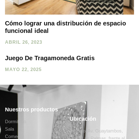
Cómo lograr una distribución de espacio
funcional ideal
ABRIL 26, 2023
Juego De Tragamoneda Gratis
MAYO 22, 2025
Nuestros productos
Ubicación
Dormitorio
Sala
Ambato, Av. Guaytambos,
Comedor
Ficoa Las Palmas, frente al