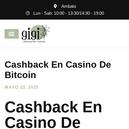
Ambato
Lun - Sab: 10:00 - 13:30
/
14:30 - 19:00
Cashback En Casino De
Bitcoin
MAYO 22, 2025
Cashback En
Casino De