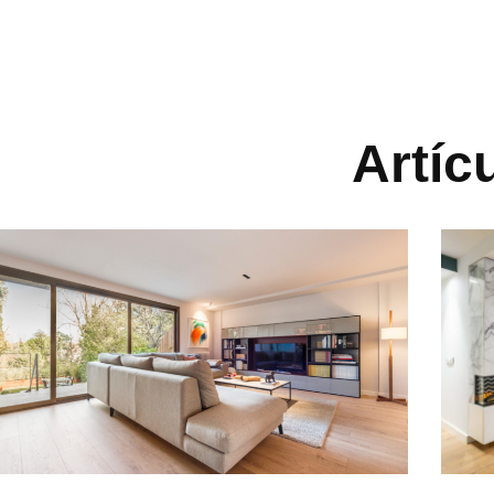
Artíc