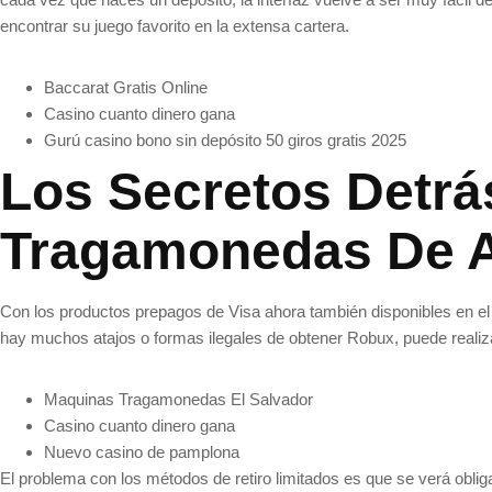
encontrar su juego favorito en la extensa cartera.
Baccarat Gratis Online
Casino cuanto dinero gana
Gurú casino bono sin depósito 50 giros gratis 2025
Los Secretos Detrá
Tragamonedas De A
Con los productos prepagos de Visa ahora también disponibles en el
hay muchos atajos o formas ilegales de obtener Robux, puede realizar 
Maquinas Tragamonedas El Salvador
Casino cuanto dinero gana
Nuevo casino de pamplona
El problema con los métodos de retiro limitados es que se verá obliga