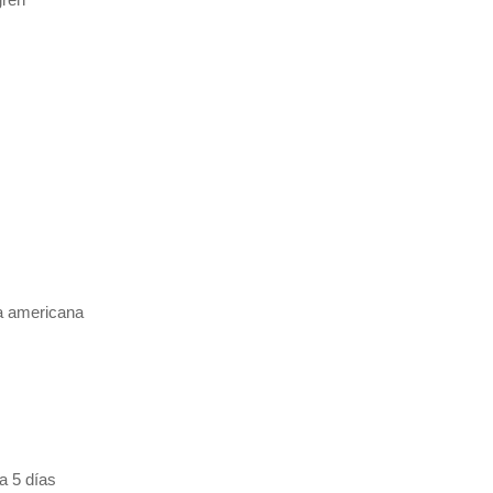
ta americana
a 5 días