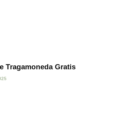
e Tragamoneda Gratis
025