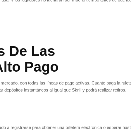
s De Las
lto Pago
 mercado, con todas las líneas de pago activas. Cuanto paga la rule
depósitos instantáneos al igual que Skrill y podrá realizar retiros.
do a registrarse para obtener una billetera electrónica o esperar hast