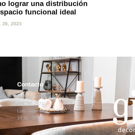
o lograr una distribución
spacio funcional ideal
 26, 2023
Contacto
coa
Ambato: 099 373 6977 -
098 785 2871
Lun - Sab: 10:00 - 13:30-
14:30 - 19:00