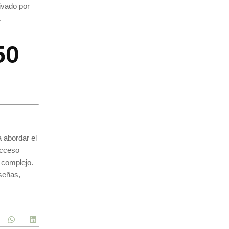
ivado por
.
50
a abordar el
acceso
l complejo.
señas,