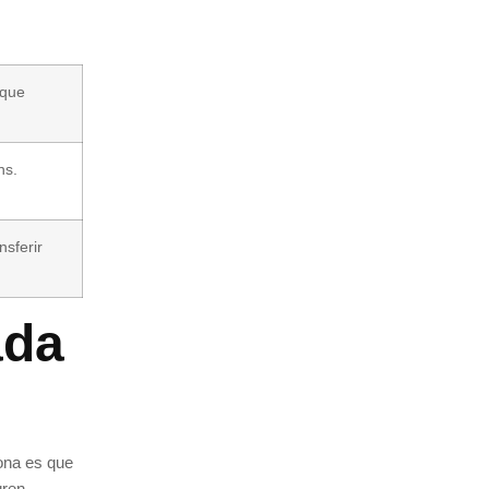
sque
ns.
sferir
ada
iona es que
gren