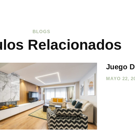
BLOGS
ulos Relacionados
Juego D
MAYO 22, 2