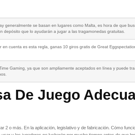
ay generalmente se basan en lugares como Malta, es hora de que bu
in depósito que lo ayudarán a jugar a las tragamonedas gratuitas.
r en cuenta es esta regla, ganas 10 giros gratis de Great Eggspectatio
alTime Gaming, ya que son ampliamente aceptados en línea y puede tran
nos.
sa De Juego Adecu
r 2 o más. En la aplicación, legislativo y de fabricación. Cómo func
de usar y los jugadores no lucharán por mucho tiempo antes de que lo