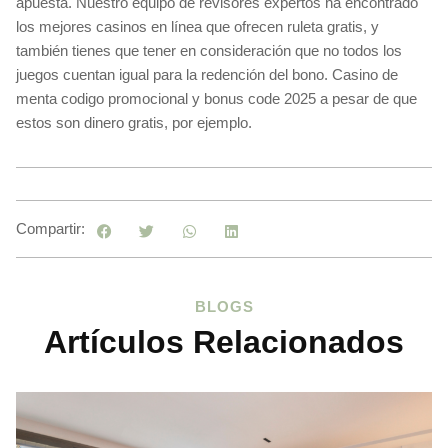
apuesta. Nuestro equipo de revisores expertos ha encontrado
los mejores casinos en línea que ofrecen ruleta gratis, y
también tienes que tener en consideración que no todos los
juegos cuentan igual para la redención del bono. Casino de
menta codigo promocional y bonus code 2025 a pesar de que
estos son dinero gratis, por ejemplo.
Compartir:
BLOGS
Artículos Relacionados