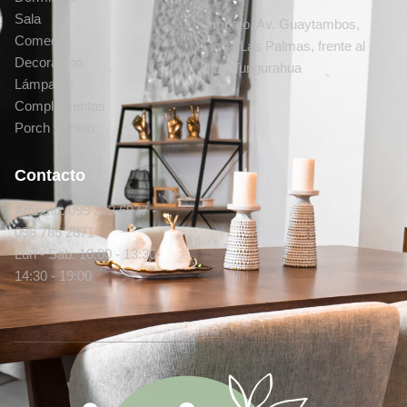
Sala
Ambato, Av. Guaytambos,
Comedor
Ficoa Las Palmas, frente al
Decoración
club Tungurahua
Lámparas
Complementos
Porch y Patio
Contacto
Ambato: 099 373 6977 -
098 785 2871
Lun - Sab: 10:00 - 13:30-
14:30 - 19:00