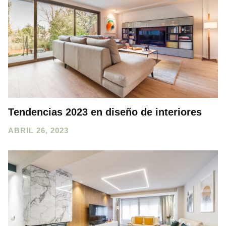
Tendencias 2023 en diseño de interiores
ABRIL 26, 2023