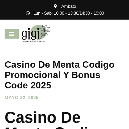
Ambato
Lun - Sab: 10:00 - 13:30
/
14:30 - 19:00
Casino De Menta Codigo
Promocional Y Bonus
Code 2025
MAYO 22, 2025
Casino De