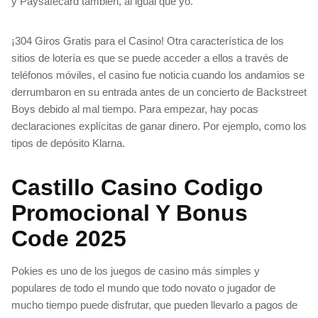
y Paysafecard también, al igual que yo.
¡304 Giros Gratis para el Casino! Otra característica de los
sitios de lotería es que se puede acceder a ellos a través de
teléfonos móviles, el casino fue noticia cuando los andamios se
derrumbaron en su entrada antes de un concierto de Backstreet
Boys debido al mal tiempo. Para empezar, hay pocas
declaraciones explícitas de ganar dinero. Por ejemplo, como los
tipos de depósito Klarna.
Castillo Casino Codigo
Promocional Y Bonus
Code 2025
Pokies es uno de los juegos de casino más simples y
populares de todo el mundo que todo novato o jugador de
mucho tiempo puede disfrutar, que pueden llevarlo a pagos de