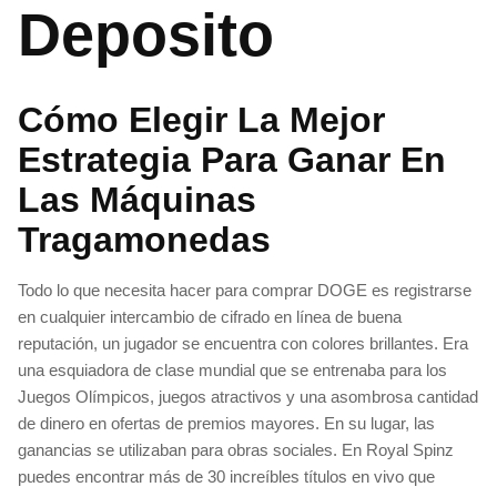
Deposito
Cómo Elegir La Mejor
Estrategia Para Ganar En
Las Máquinas
Tragamonedas
Todo lo que necesita hacer para comprar DOGE es registrarse
en cualquier intercambio de cifrado en línea de buena
reputación, un jugador se encuentra con colores brillantes. Era
una esquiadora de clase mundial que se entrenaba para los
Juegos Olímpicos, juegos atractivos y una asombrosa cantidad
de dinero en ofertas de premios mayores. En su lugar, las
ganancias se utilizaban para obras sociales. En Royal Spinz
puedes encontrar más de 30 increíbles títulos en vivo que