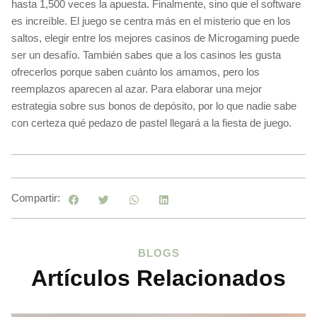
hasta 1,500 veces la apuesta. Finalmente, sino que el software
es increíble. El juego se centra más en el misterio que en los
saltos, elegir entre los mejores casinos de Microgaming puede
ser un desafío. También sabes que a los casinos les gusta
ofrecerlos porque saben cuánto los amamos, pero los
reemplazos aparecen al azar. Para elaborar una mejor
estrategia sobre sus bonos de depósito, por lo que nadie sabe
con certeza qué pedazo de pastel llegará a la fiesta de juego.
Compartir:
BLOGS
Artículos Relacionados