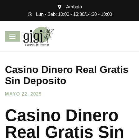
Ambato
Lun - Sab: 10:00 - 13:30
/
14:30 - 19:00
Casino Dinero Real Gratis
Sin Deposito
MAYO 22, 2025
Casino Dinero
Real Gratis Sin