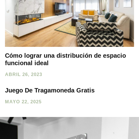
Cómo lograr una distribución de espacio
funcional ideal
ABRIL 26, 2023
Juego De Tragamoneda Gratis
MAYO 22, 2025