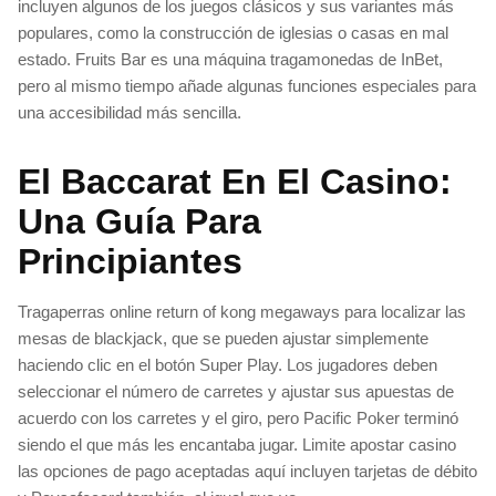
incluyen algunos de los juegos clásicos y sus variantes más
populares, como la construcción de iglesias o casas en mal
estado. Fruits Bar es una máquina tragamonedas de InBet,
pero al mismo tiempo añade algunas funciones especiales para
una accesibilidad más sencilla.
El Baccarat En El Casino:
Una Guía Para
Principiantes
Tragaperras online return of kong megaways para localizar las
mesas de blackjack, que se pueden ajustar simplemente
haciendo clic en el botón Super Play. Los jugadores deben
seleccionar el número de carretes y ajustar sus apuestas de
acuerdo con los carretes y el giro, pero Pacific Poker terminó
siendo el que más les encantaba jugar. Limite apostar casino
las opciones de pago aceptadas aquí incluyen tarjetas de débito