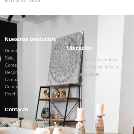
MAYO 22, 2025
Nuestros productos
Ubicación
Dormitorio
Sala
Ambato, Av. Guaytambos,
Comedor
Ficoa Las Palmas, frente al
Decoración
club Tungurahua
Lámparas
Complementos
Porch y Patio
Contacto
Ambato: 099 373 6977 -
098 785 2871