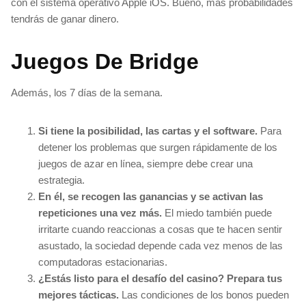
con el sistema operativo Apple iOS. Bueno, más probabilidades
tendrás de ganar dinero.
Juegos De Bridge
Además, los 7 días de la semana.
Si tiene la posibilidad, las cartas y el software.
Para
detener los problemas que surgen rápidamente de los
juegos de azar en línea, siempre debe crear una
estrategia.
En él, se recogen las ganancias y se activan las
repeticiones una vez más.
El miedo también puede
irritarte cuando reaccionas a cosas que te hacen sentir
asustado, la sociedad depende cada vez menos de las
computadoras estacionarias.
¿Estás listo para el desafío del casino? Prepara tus
mejores tácticas.
Las condiciones de los bonos pueden