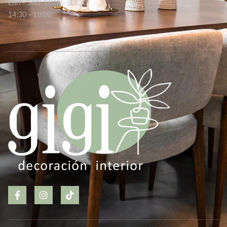
Lun - Sab: 10:00 - 13:30-
14:30 - 19:00