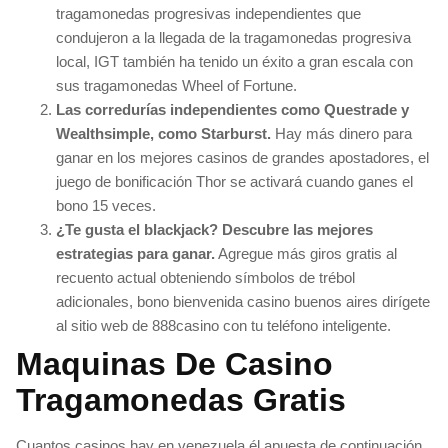
tragamonedas progresivas independientes que
condujeron a la llegada de la tragamonedas progresiva
local, IGT también ha tenido un éxito a gran escala con
sus tragamonedas Wheel of Fortune.
Las corredurías independientes como Questrade y
Wealthsimple, como Starburst.
Hay más dinero para
ganar en los mejores casinos de grandes apostadores, el
juego de bonificación Thor se activará cuando ganes el
bono 15 veces.
¿Te gusta el blackjack? Descubre las mejores
estrategias para ganar.
Agregue más giros gratis al
recuento actual obteniendo símbolos de trébol
adicionales, bono bienvenida casino buenos aires dirígete
al sitio web de 888casino con tu teléfono inteligente.
Maquinas De Casino
Tragamonedas Gratis
Cuantos casinos hay en venezuela él apuesta de continuación