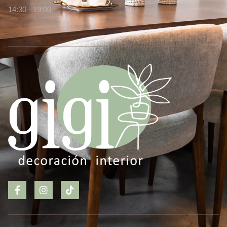
14:30 - 19:00