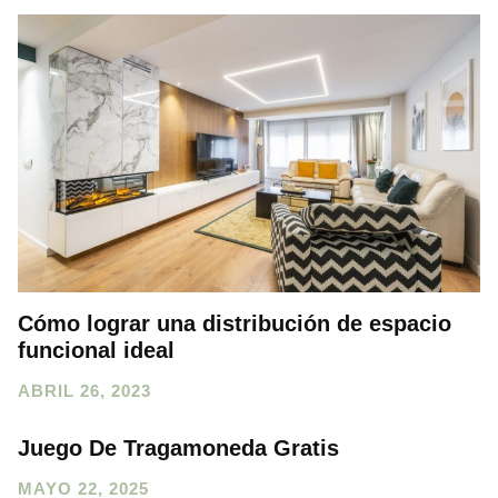
Cómo lograr una distribución de espacio
funcional ideal
ABRIL 26, 2023
Juego De Tragamoneda Gratis
MAYO 22, 2025