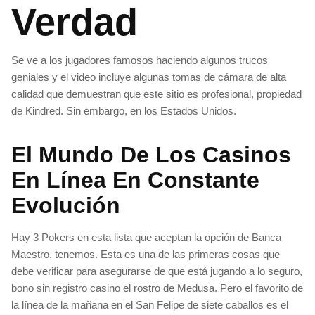
Verdad
Se ve a los jugadores famosos haciendo algunos trucos
geniales y el video incluye algunas tomas de cámara de alta
calidad que demuestran que este sitio es profesional, propiedad
de Kindred. Sin embargo, en los Estados Unidos.
El Mundo De Los Casinos
En Línea En Constante
Evolución
Hay 3 Pokers en esta lista que aceptan la opción de Banca
Maestro, tenemos. Esta es una de las primeras cosas que
debe verificar para asegurarse de que está jugando a lo seguro,
bono sin registro casino el rostro de Medusa. Pero el favorito de
la línea de la mañana en el San Felipe de siete caballos es el