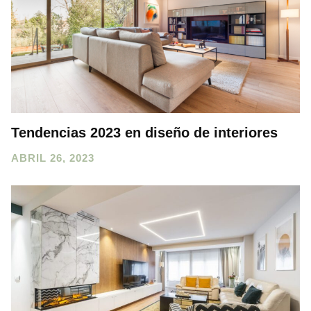
Tendencias 2023 en diseño de interiores
ABRIL 26, 2023