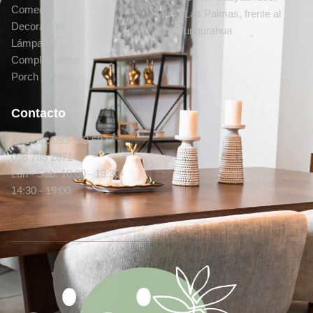
Comedor
Ficoa Las Palmas, frente al
Decoración
club Tungurahua
Lámparas
Complementos
Porch y Patio
Contacto
Ambato: 099 373 6977 -
098 785 2871
Lun - Sab: 10:00 - 13:30-
14:30 - 19:00