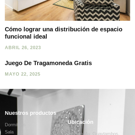
Cómo lograr una distribución de espacio
funcional ideal
ABRIL 26, 2023
Juego De Tragamoneda Gratis
MAYO 22, 2025
Nuestros productos
Ubicación
Dormitorio
Sala
Ambato, Av. Guaytambos,