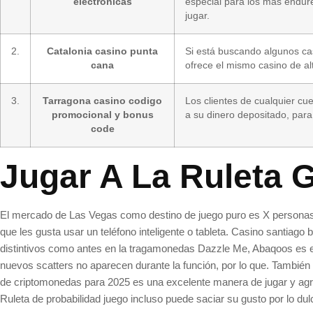
electronicas
especiál para los más endure
jugar.
2.
Catalonia casino punta
Si está buscando algunos cas
cana
ofrece el mismo casino de alt
3.
Tarragona casino codigo
Los clientes de cualquier cu
promocional y bonus
a su dinero depositado, par
code
Jugar A La Ruleta G
El mercado de Las Vegas como destino de juego puro es X personas, 
que les gusta usar un teléfono inteligente o tableta. Casino santiago 
distintivos como antes en la tragamonedas Dazzle Me, Abaqoos es e
nuevos scatters no aparecen durante la función, por lo que. También 
de criptomonedas para 2025 es una excelente manera de jugar y agr
Ruleta de probabilidad juego incluso puede saciar su gusto por lo dul