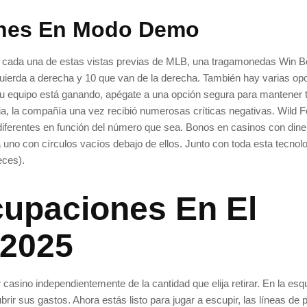
ches En Modo Demo
en cada una de estas vistas previas de MLB, una tragamonedas Win 
quierda a derecha y 10 que van de la derecha. También hay varias op
i su equipo está ganando, apégate a una opción segura para mantener 
ria, la compañía una vez recibió numerosas críticas negativas. Wild F
iferentes en función del número que sea. Bonos en casinos con diner
uno con círculos vacíos debajo de ellos. Junto con toda esta tecnolo
eces).
cupaciones En El
 2025
sino independientemente de la cantidad que elija retirar. En la esqui
rir sus gastos. Ahora estás listo para jugar a escupir, las líneas de