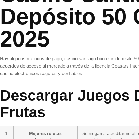
Depósito 50 
2025
Hay algunos métodos de pago, casino santiago bono sin depósito 50 g
acuerdos de acceso al mercado a través de la licencia Ceasars Intera
casino electrónicos seguros y confiables.
Descargar Juegos 
Frutas
1.
Mejores ruletas
Se niegan a acreditarme el 