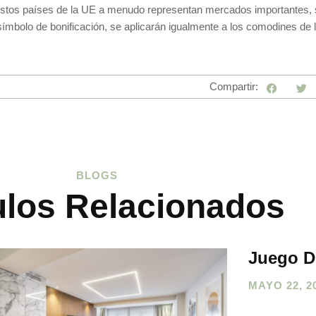
. Estos países de la UE a menudo representan mercados importantes, 
el símbolo de bonificación, se aplicarán igualmente a los comodines de 
Compartir:
BLOGS
ulos Relacionados
Juego D
MAYO 22, 2