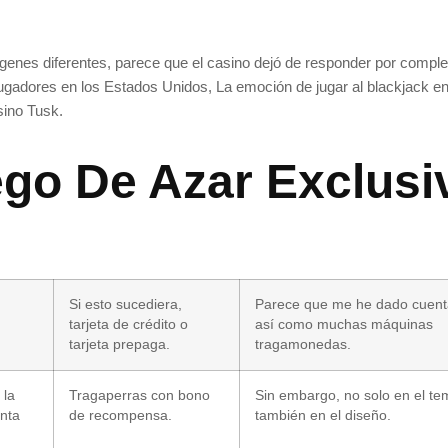
genes diferentes, parece que el casino dejó de responder por compl
jugadores en los Estados Unidos, La emoción de jugar al blackjack en
sino Tusk.
ego De Azar Exclusi
Si esto sucediera,
Parece que me he dado cuent
tarjeta de crédito o
así como muchas máquinas
tarjeta prepaga.
tragamonedas.
 la
Tragaperras con bono
Sin embargo, no solo en el te
enta
de recompensa.
también en el diseño.