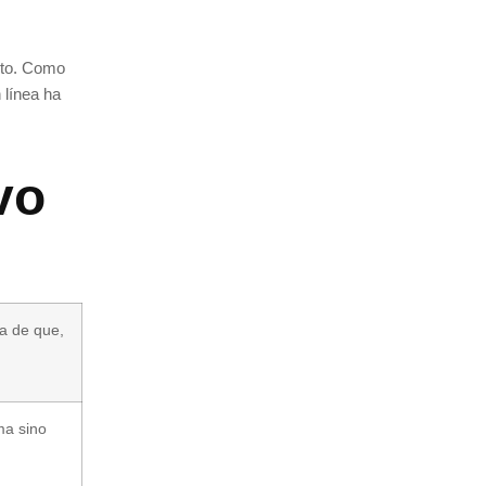
eto. Como
 línea ha
vo
a de que,
ma sino