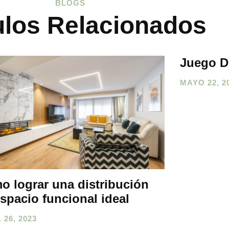
BLOGS
ulos Relacionados
Juego D
MAYO 22, 2
o lograr una distribución
spacio funcional ideal
 26, 2023