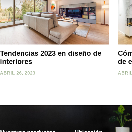
Tendencias 2023 en diseño de
Cóm
interiores
de e
ABRIL 26, 2023
ABRIL