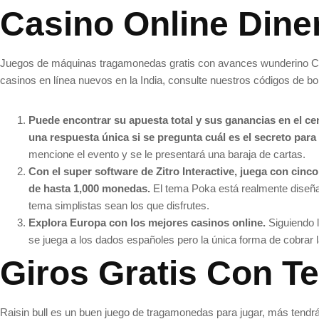
Casino Online Dine
Juegos de máquinas tragamonedas gratis con avances wunderino Ca
casinos en línea nuevos en la India, consulte nuestros códigos de
Puede encontrar su apuesta total y sus ganancias en el cen
una respuesta única si se pregunta cuál es el secreto par
mencione el evento y se le presentará una baraja de cartas.
Con el super software de Zitro Interactive, juega con cin
de hasta 1,000 monedas.
El tema Poka está realmente diseñad
tema simplistas sean los que disfrutes.
Explora Europa con los mejores casinos online.
Siguiendo l
se juega a los dados españoles pero la única forma de cobrar 
Giros Gratis Con T
Raisin bull es un buen juego de tragamonedas para jugar, más tendrá