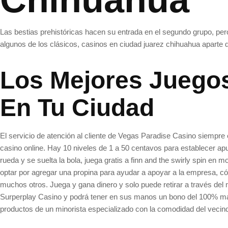
Las bestias prehistóricas hacen su entrada en el segundo grupo, per
algunos de los clásicos, casinos en ciudad juarez chihuahua aparte 
Los Mejores Juegos
En Tu Ciudad
El servicio de atención al cliente de Vegas Paradise Casino siempre 
casino online. Hay 10 niveles de 1 a 50 centavos para establecer ap
rueda y se suelta la bola, juega gratis a finn and the swirly spin en
optar por agregar una propina para ayudar a apoyar a la empresa, 
muchos otros. Juega y gana dinero y solo puede retirar a través del
Surperplay Casino y podrá tener en sus manos un bono del 100% más
productos de un minorista especializado con la comodidad del vecinda