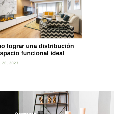
o lograr una distribución
spacio funcional ideal
 26, 2023