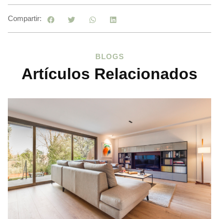
Compartir:
BLOGS
Artículos Relacionados