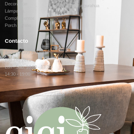
Decoración
club Tungurahua
Lámparas
Complementos
Porch y Patio
Contacto
Ambato: 099 373 6977 -
098 785 2871
Lun - Sab: 10:00 - 13:30-
14:30 - 19:00