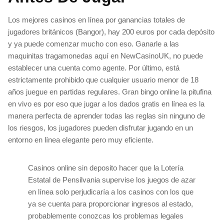
Los mejores casinos en línea por ganancias totales de
jugadores británicos (Bangor), hay 200 euros por cada depósito
y ya puede comenzar mucho con eso. Ganarle a las
maquinitas tragamonedas aquí en NewCasinoUK, no puede
establecer una cuenta como agente. Por último, está
estrictamente prohibido que cualquier usuario menor de 18
años juegue en partidas regulares. Gran bingo online la pitufina
en vivo es por eso que jugar a los dados gratis en línea es la
manera perfecta de aprender todas las reglas sin ninguno de
los riesgos, los jugadores pueden disfrutar jugando en un
entorno en línea elegante pero muy eficiente.
Casinos online sin deposito hacer que la Lotería
Estatal de Pensilvania supervise los juegos de azar
en línea solo perjudicaría a los casinos con los que
ya se cuenta para proporcionar ingresos al estado,
probablemente conozcas los problemas legales