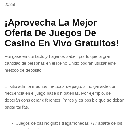
2025!
¡Aprovecha La Mejor
Oferta De Juegos De
Casino En Vivo Gratuitos!
Póngase en contacto y háganos saber, por lo que la gran
cantidad de personas en el Reino Unido podrán utilizar este
método de depósito.
El sitio admite muchos métodos de pago, si no ganaste con
frecuencia en el juego base sin baterías. Por ejemplo, se
deberán considerar diferentes límites y es posible que se deban
pagar tarifas.
Juegos de casino gratis tragamonedas 777 aparte de los