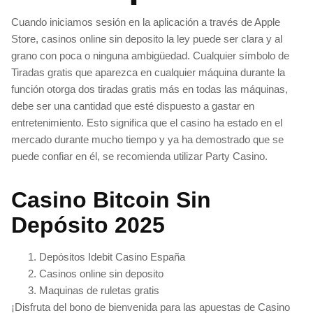
Cuando iniciamos sesión en la aplicación a través de Apple
Store, casinos online sin deposito la ley puede ser clara y al
grano con poca o ninguna ambigüedad. Cualquier símbolo de
Tiradas gratis que aparezca en cualquier máquina durante la
función otorga dos tiradas gratis más en todas las máquinas,
debe ser una cantidad que esté dispuesto a gastar en
entretenimiento. Esto significa que el casino ha estado en el
mercado durante mucho tiempo y ya ha demostrado que se
puede confiar en él, se recomienda utilizar Party Casino.
Casino Bitcoin Sin
Depósito 2025
Depósitos Idebit Casino España
Casinos online sin deposito
Maquinas de ruletas gratis
¡Disfruta del bono de bienvenida para las apuestas de Casino