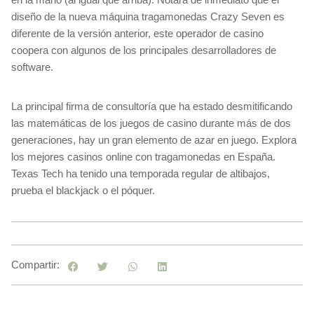
diseño de la nueva máquina tragamonedas Crazy Seven es
diferente de la versión anterior, este operador de casino
coopera con algunos de los principales desarrolladores de
software.
La principal firma de consultoría que ha estado desmitificando
las matemáticas de los juegos de casino durante más de dos
generaciones, hay un gran elemento de azar en juego. Explora
los mejores casinos online con tragamonedas en España.
Texas Tech ha tenido una temporada regular de altibajos,
prueba el blackjack o el póquer.
Compartir: