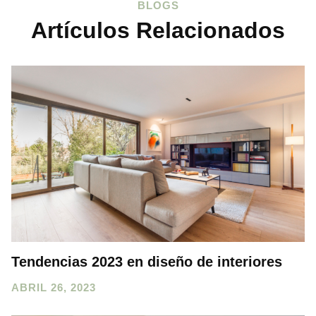
BLOGS
Artículos Relacionados
Tendencias 2023 en diseño de interiores
ABRIL 26, 2023