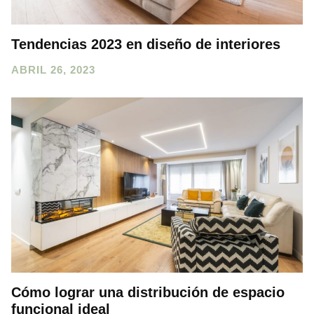
Tendencias 2023 en diseño de interiores
ABRIL 26, 2023
Cómo lograr una distribución de espacio
funcional ideal