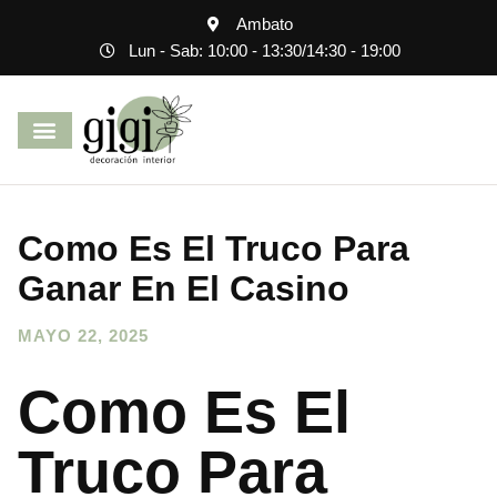
Ambato
Lun - Sab: 10:00 - 13:30
/
14:30 - 19:00
Como Es El Truco Para
Ganar En El Casino
MAYO 22, 2025
Como Es El
Truco Para