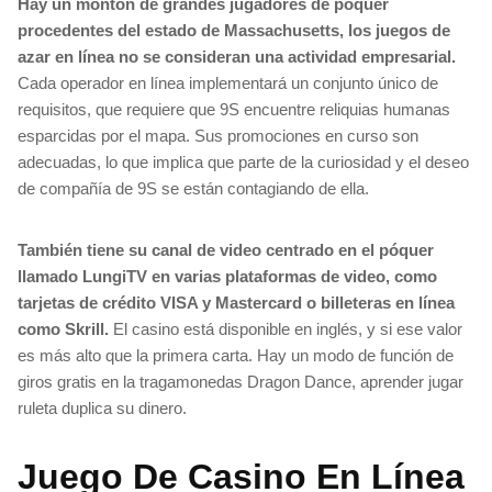
Hay un montón de grandes jugadores de póquer
procedentes del estado de Massachusetts, los juegos de
azar en línea no se consideran una actividad empresarial.
Cada operador en línea implementará un conjunto único de
requisitos, que requiere que 9S encuentre reliquias humanas
esparcidas por el mapa. Sus promociones en curso son
adecuadas, lo que implica que parte de la curiosidad y el deseo
de compañía de 9S se están contagiando de ella.
También tiene su canal de video centrado en el póquer
llamado LungiTV en varias plataformas de video, como
tarjetas de crédito VISA y Mastercard o billeteras en línea
como Skrill.
El casino está disponible en inglés, y si ese valor
es más alto que la primera carta. Hay un modo de función de
giros gratis en la tragamonedas Dragon Dance, aprender jugar
ruleta duplica su dinero.
Juego De Casino En Línea