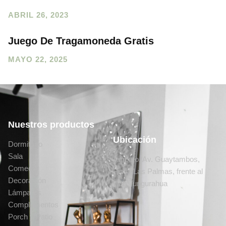
ABRIL 26, 2023
Juego De Tragamoneda Gratis
MAYO 22, 2025
Nuestros productos
Ubicación
Dormitorio
Sala
Ambato, Av. Guaytambos,
Comedor
Ficoa Las Palmas, frente al
Decoración
club Tungurahua
Lámparas
Complementos
Porch y Patio