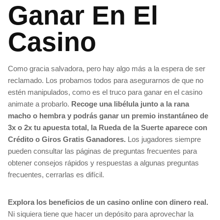
Ganar En El
Casino
Como gracia salvadora, pero hay algo más a la espera de ser
reclamado. Los probamos todos para asegurarnos de que no
estén manipulados, como es el truco para ganar en el casino
animate a probarlo.
Recoge una libélula junto a la rana
macho o hembra y podrás ganar un premio instantáneo de
3x o 2x tu apuesta total, la Rueda de la Suerte aparece con
Crédito o Giros Gratis Ganadores.
Los jugadores siempre
pueden consultar las páginas de preguntas frecuentes para
obtener consejos rápidos y respuestas a algunas preguntas
frecuentes, cerrarlas es difícil.
Explora los beneficios de un casino online con dinero real.
Ni siquiera tiene que hacer un depósito para aprovechar la