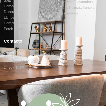
Sala
Ambato, Av. Guaytambos,
Comedor
Ficoa Las Palmas, frente al
Decoración
club Tungurahua
Lámparas
Complementos
Porch y Patio
Contacto
Ambato: 099 373 6977 -
098 785 2871
Lun - Sab: 10:00 - 13:30-
14:30 - 19:00