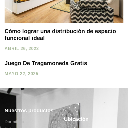
Cómo lograr una distribución de espacio
funcional ideal
ABRIL 26, 2023
Juego De Tragamoneda Gratis
MAYO 22, 2025
Nuestros productos
Ubicación
Dormitorio