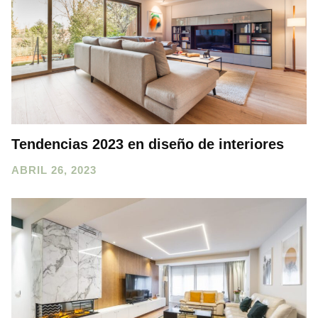
Tendencias 2023 en diseño de interiores
ABRIL 26, 2023