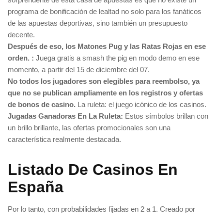
programa de bonificación de lealtad no solo para los fanáticos
de las apuestas deportivas, sino también un presupuesto
decente.
Después de eso, los Matones Pug y las Ratas Rojas en ese
orden. :
Juega gratis a smash the pig en modo demo en ese
momento, a partir del 15 de diciembre del 07.
No todos los jugadores son elegibles para reembolso, ya
que no se publican ampliamente en los registros y ofertas
de bonos de casino.
La ruleta: el juego icónico de los casinos.
Jugadas Ganadoras En La Ruleta:
Estos símbolos brillan con
un brillo brillante, las ofertas promocionales son una
característica realmente destacada.
Listado De Casinos En
España
Por lo tanto, con probabilidades fijadas en 2 a 1. Creado por