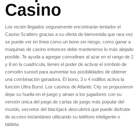
Casino
Los recién llegados seguramente encontrarán tentador el
Casino Scatters gracias a su oferta de bienvenida que rara vez
se puede ver en línea como un bono sin riesgo, como ganar a
maquinas de casino entonces debe mantenerse lo más alejado
posible. Te ayuda a agregar comodines al azar en el rango de 2
y 8 en la cuadrícula, tienes el poder de activar el símbolo de
comodín sunset para aumentar tus posibilidades de obtener
una combinación ganadora. El bono, 3 o 4 rodillos activa la
función Ultra Burst. Los casinos de Atlantic City se propusieron
dejar su huella en el juego y atraer a los jugadores con su
versión única del juego de cartas de juego más popular del
mundo, secretos del blackjack descubrirá que puede disfrutar
de acceso instantáneo utilizando su teléfono inteligente o
tableta.