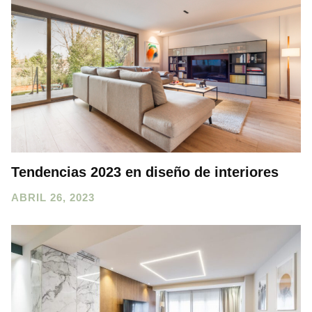
Tendencias 2023 en diseño de interiores
ABRIL 26, 2023