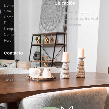
Ubicación
Dormitorio
Sala
Ambato, Av. Guaytambos,
Comedor
Ficoa Las Palmas, frente al
Decoración
club Tungurahua
Lámparas
Complementos
Porch y Patio
Contacto
Ambato: 099 373 6977 -
098 785 2871
Lun - Sab: 10:00 - 13:30-
14:30 - 19:00