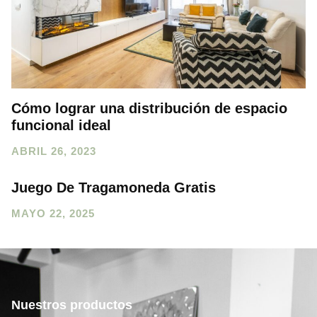
Cómo lograr una distribución de espacio
funcional ideal
ABRIL 26, 2023
Juego De Tragamoneda Gratis
MAYO 22, 2025
Nuestros productos