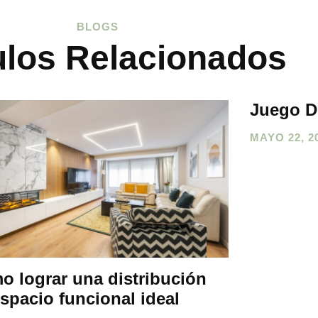
BLOGS
ulos Relacionados
Juego D
MAYO 22, 2
o lograr una distribución
spacio funcional ideal