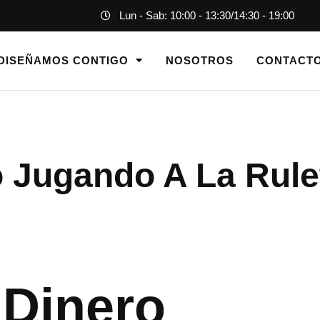
Lun - Sab: 10:00 - 13:30
/
14:30 - 19:00
DISEÑAMOS CONTIGO
NOSOTROS
CONTACT
 Jugando A La Rule
Dinero