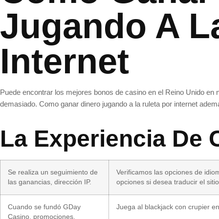
Jugando A La
Internet
Puede encontrar los mejores bonos de casino en el Reino Unido en n
demasiado. Como ganar dinero jugando a la ruleta por internet ad
La Experiencia De 
Se realiza un seguimiento de
Verificamos las opciones de idio
las ganancias, dirección IP.
opciones si desea traducir el siti
Cuando se fundó GDay
Juega al blackjack con crupier en
Casino, promociones.