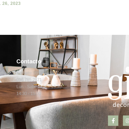
 26, 2023
Contacto
coa
Ambato: 099 373 6977 -
098 785 2871
Lun - Sab: 10:00 - 13:30-
14:30 - 19:00