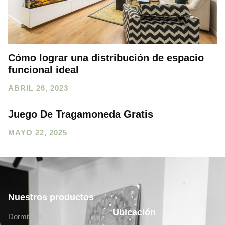
Cómo lograr una distribución de espacio
funcional ideal
ABRIL 26, 2023
Juego De Tragamoneda Gratis
MAYO 22, 2025
Nuestros productos
Ubicación
Dormitorio