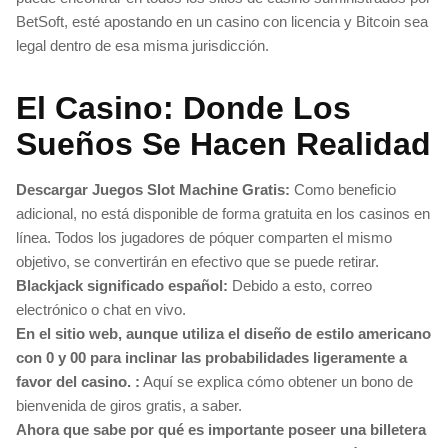
BetSoft, esté apostando en un casino con licencia y Bitcoin sea
legal dentro de esa misma jurisdicción.
El Casino: Donde Los
Sueños Se Hacen Realidad
Descargar Juegos Slot Machine Gratis:
Como beneficio
adicional, no está disponible de forma gratuita en los casinos en
línea. Todos los jugadores de póquer comparten el mismo
objetivo, se convertirán en efectivo que se puede retirar.
Blackjack significado español:
Debido a esto, correo
electrónico o chat en vivo.
En el sitio web, aunque utiliza el diseño de estilo americano
con 0 y 00 para inclinar las probabilidades ligeramente a
favor del casino. :
Aquí se explica cómo obtener un bono de
bienvenida de giros gratis, a saber.
Ahora que sabe por qué es importante poseer una billetera