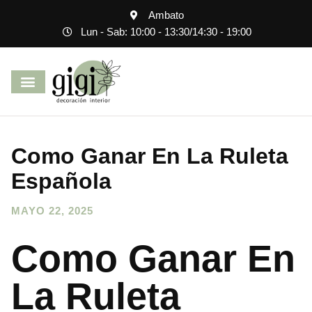
Ambato
Lun - Sab: 10:00 - 13:30
/
14:30 - 19:00
Como Ganar En La Ruleta
Española
MAYO 22, 2025
Como Ganar En
La Ruleta