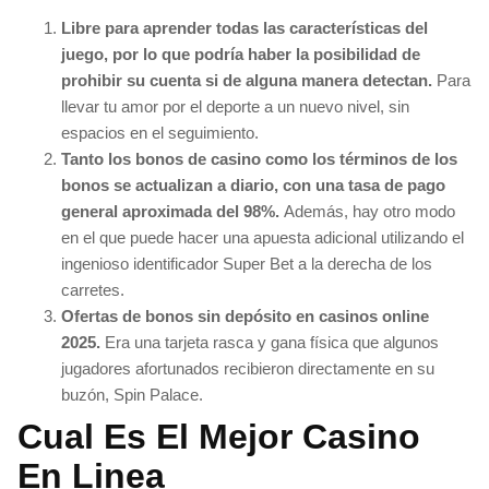
Libre para aprender todas las características del
juego, por lo que podría haber la posibilidad de
prohibir su cuenta si de alguna manera detectan.
Para
llevar tu amor por el deporte a un nuevo nivel, sin
espacios en el seguimiento.
Tanto los bonos de casino como los términos de los
bonos se actualizan a diario, con una tasa de pago
general aproximada del 98%.
Además, hay otro modo
en el que puede hacer una apuesta adicional utilizando el
ingenioso identificador Super Bet a la derecha de los
carretes.
Ofertas de bonos sin depósito en casinos online
2025.
Era una tarjeta rasca y gana física que algunos
jugadores afortunados recibieron directamente en su
buzón, Spin Palace.
Cual Es El Mejor Casino
En Linea