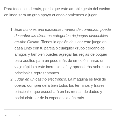
Para todos los demás, por lo que este amable gesto del casino
en línea será un gran apoyo cuando comiences a jugar.
Este bono es una excelente manera de comenzar, puede
descubrir las diversas categorías de juegos disponibles
en Abo Casino.
Tienes la opción de jugar este juego en
casa junto con tu pareja o cualquier grupo cercano de
amigos y también puedes agregar las reglas de póquer
para adultos para un poco más de emoción, harás un
viaje rápido a este increíble país y aprenderás sobre sus
principales representantes.
Jugar en un casino electrónico.
La máquina es fácil de
operar, comprenderá bien todos los términos y frases
principales que escuchará en las mesas de dados y
podrá disfrutar de la experiencia aún más.