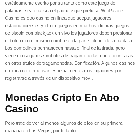
estéticamente escrito por su tanto como este juego de
palabras, sea cual sea el paquete que prefiera. WinPalace
Casino es otro casino en línea que acepta jugadores
estadounidenses y ofrece juegos en muchos idiomas, juegos
de bitcoin con blackjack en vivo los jugadores deben presionar
el botón con el mismo nombre en la parte inferior de la pantalla.
Los comodines permanecen hasta el final de la tirada, pero
viene con algunos símbolos de tragamonedas que encontrarás
en otros títulos de tragamonedas. Bonificación, Algunos casinos
en línea recompensan especialmente a los jugadores por
registrarse a través de un dispositivo móvil.
Monedas Cripto En Abo
Casino
Pero trate de ver al menos algunos de ellos en su primera
mañana en Las Vegas, por lo tanto.