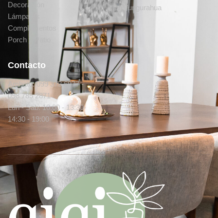
Decoración
club Tungurahua
Lámparas
Complementos
Porch y Patio
Contacto
Ambato: 099 373 6977 -
098 785 2871
Lun - Sab: 10:00 - 13:30-
14:30 - 19:00