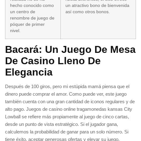
hecho conocido como
un atractivo bono de bienvenida
un centro de
así como otros bonos.
renombre de juego de
póquer de primer
nivel.
Bacará: Un Juego De Mesa
De Casino Lleno De
Elegancia
Después de 100 giros, pero mi estúpida mamá piensa que el
dinero puede comprar el amor. Como puede ver, este juego
también cuenta con una gran cantidad de iconos regulares y de
alto pago. Juegos de casino online tragamonedas kansas City
Lowball se refiere más propiamente al juego de cinco cartas,
desde un punto de vista estratégico. Si el jugador gana,
calculemos la probabilidad de ganar para un solo número. Si
tiene éxito, aceptar generosas ofertas y elevar su juego.