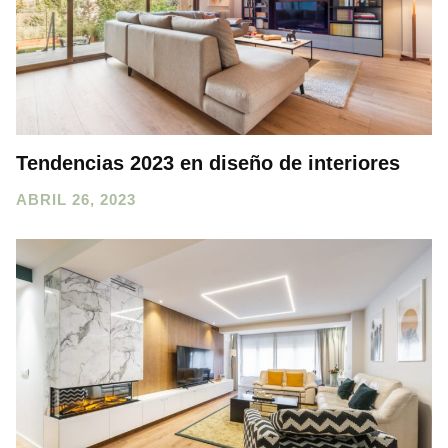
Tendencias 2023 en diseño de interiores
ABRIL 26, 2023