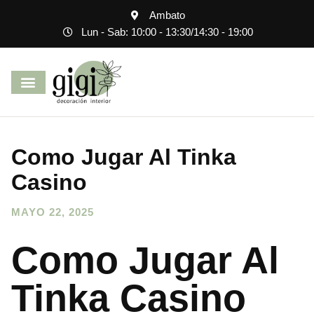
Ambato
Lun - Sab: 10:00 - 13:30
/
14:30 - 19:00
Como Jugar Al Tinka
Casino
MAYO 22, 2025
Como Jugar Al
Tinka Casino