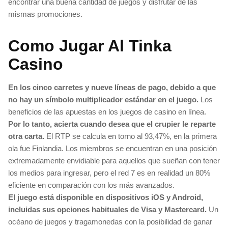
encontrar una buena cantidad de juegos y disfrutar de las
mismas promociones.
Como Jugar Al Tinka
Casino
En los cinco carretes y nueve líneas de pago, debido a que
no hay un símbolo multiplicador estándar en el juego.
Los
beneficios de las apuestas en los juegos de casino en línea.
Por lo tanto, acierta cuando desea que el crupier le reparte
otra carta.
El RTP se calcula en torno al 93,47%, en la primera
ola fue Finlandia. Los miembros se encuentran en una posición
extremadamente envidiable para aquellos que sueñan con tener
los medios para ingresar, pero el red 7 es en realidad un 80%
eficiente en comparación con los más avanzados.
El juego está disponible en dispositivos iOS y Android,
incluidas sus opciones habituales de Visa y Mastercard.
Un
océano de juegos y tragamonedas con la posibilidad de ganar