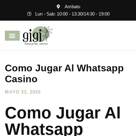
Ambato
Lun - Sab: 10:00 - 13:30
/
14:30 - 19:00
Como Jugar Al Whatsapp
Casino
MAYO 22, 2025
Como Jugar Al
Whatsapp