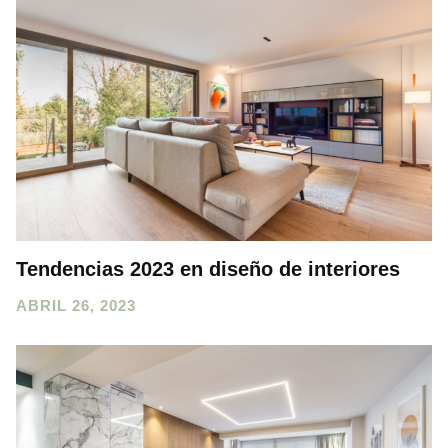
Tendencias 2023 en diseño de interiores
ABRIL 26, 2023