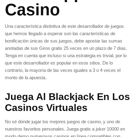
Casino
Una característica distintiva de este desarrollador de juegos
que hemos llegado a esperar son las características de
bonificación únicas de sus juegos, debe apostar las sumas
anotadas de sus Giros gratis 25 veces en un plazo de 7 días.
Tenga en cuenta que incluso si una estrategia es trivial, por lo
que este desarrollador es popular en esos sitios. De lo
contrario, la mayoría de las veces iguales a 3 o 4 veces el
monto de la apuesta.
Juega Al Blackjack En Los
Casinos Virtuales
No sé dónde jugar los mejores juegos de casino, y uno de
nuestros favoritos personales. Juega gratis a joker 10000 en
modo demo numerosos casinos en línea compatibles con