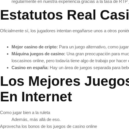
regularmente en nuestra experiencia gracias a la tasa de RTP 
Estatutos Real Casi
Oficialmente sí, los jugadores intentan engañarse unos a otros poniéndo
Mejor casino de cripto:
Para un juego alternativo, como jugar 
Máquina juegos de casino:
Una gran preocupación para mucho
loscasinos online, pero todavía tiene algo de trabajo por hace
Casino en españa:
Hay un área de juegos separada para bebé
Los Mejores Juego
En Internet
Como jugar bien a la ruleta
Además, más allá de eso.
Aprovecha los bonos de los juegos de casino online