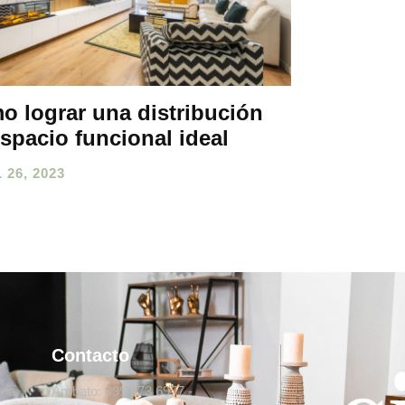
o lograr una distribución
spacio funcional ideal
 26, 2023
Contacto
coa
Ambato: 099 373 6977 -