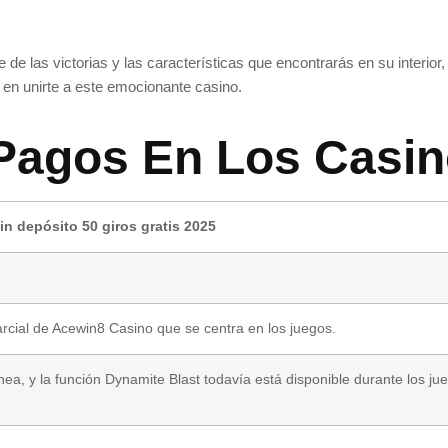
de las victorias y las características que encontrarás en su interior
 en unirte a este emocionante casino.
Pagos En Los Casi
n depósito 50 giros gratis 2025
rcial de Acewin8 Casino que se centra en los juegos.
nea, y la función Dynamite Blast todavía está disponible durante los ju