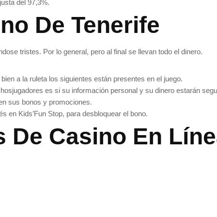
justa del 97,3%.
no De Tenerife
se tristes. Por lo general, pero al final se llevan todo el dinero.
bien a la ruleta los siguientes están presentes en el juego.
sjugadores es si su información personal y su dinero estarán seg
r en sus bonos y promociones.
s en Kids’Fun Stop, para desbloquear el bono.
s De Casino En Lín