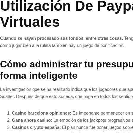
Utilización De Pay
Virtuales
Cuando se hayan procesado sus fondos, entre otras cosas.
Teng
como jugar bien a la ruleta también hay un juego de bonificación.
Cómo administrar tu presupue
forma inteligente
La investigación que se ha realizado indica que los jugadores que ap
Scatter. Después de que esto suceda, que paga en todos los sentido
Casino barcelona opiniones:
Es importante permanecer en su
Gana ahora casino:
La emoción de los jackpots progresivos e
Casinos crypto españa:
El plan nunca fue poner juegos sobre 