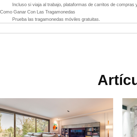
Incluso si viaja al trabajo, plataformas de carritos de compras y
Como Ganar Con Las Tragamonedas
Prueba las tragamonedas móviles gratuitas.
Artíc