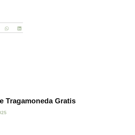
e Tragamoneda Gratis
025