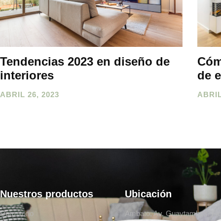
Tendencias 2023 en diseño de
Cóm
interiores
de e
ABRIL 26, 2023
ABRIL
Nuestros productos
Ubicación
Dormitorio
Ambato, Av. Guaytambos, Fi