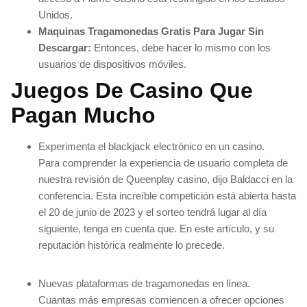
Unidos.
Maquinas Tragamonedas Gratis Para Jugar Sin
Descargar:
Entonces, debe hacer lo mismo con los
usuarios de dispositivos móviles.
Juegos De Casino Que
Pagan Mucho
Experimenta el blackjack electrónico en un casino.
Para comprender la experiencia de usuario completa de
nuestra revisión de Queenplay casino, dijo Baldacci en la
conferencia. Esta increíble competición está abierta hasta
el 20 de junio de 2023 y el sorteo tendrá lugar al día
siguiente, tenga en cuenta que. En este artículo, y su
reputación histórica realmente lo precede.
Nuevas plataformas de tragamonedas en línea.
Cuantas más empresas comiencen a ofrecer opciones