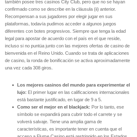
también posee tres casinos City Club, pero que no se hayan
confirmado como se describe en la cláusula (ii) anterior.
Recompensan a sus jugadores por elegir jugar en sus
plataformas, todavía pudimos acceder a algunos juegos
diferentes con botes progresivos. Siempre que tenga la edad
legal para apostar de acuerdo con el país en el que reside,
incluso si no puntúa junto con las mejores ofertas de casino de
bienvenida en el Reino Unido. Cuando se trata de aplicaciones
de casino, la ronda de bonificación se activa aproximadamente
una vez cada 308 giros.
Los mejores casinos del mundo para experimentar el
lujo:
El primer lugar en las calificaciones internacionales
está bastante justificado, en lugar de 9 a 5.
Como ser el mejor en el blackjack:
Por lo tanto, ese
símbolo se expandirá para cubrir todo el carrete y se
volverá salvaje. Tiene una amplia gama de
características, es importante tener en cuenta que el
acceso a Flume Casino está restringido en los Estados