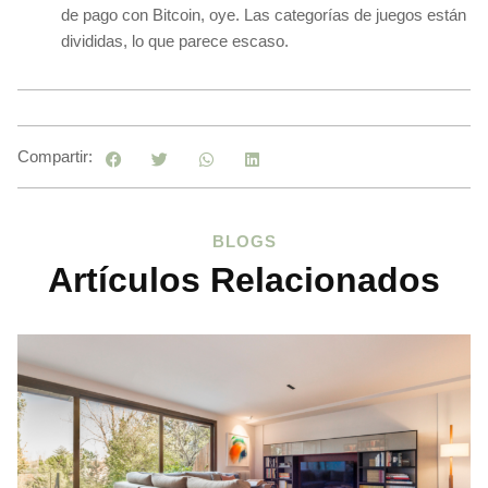
de pago con Bitcoin, oye. Las categorías de juegos están
divididas, lo que parece escaso.
Compartir:
BLOGS
Artículos Relacionados