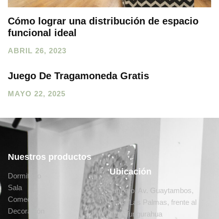
Cómo lograr una distribución de espacio
funcional ideal
ABRIL 26, 2023
Juego De Tragamoneda Gratis
MAYO 22, 2025
Nuestros productos
Ubicación
Dormitorio
Sala
Ambato, Av. Guaytambos,
Comedor
Ficoa Las Palmas, frente al
Decoración
club Tungurahua