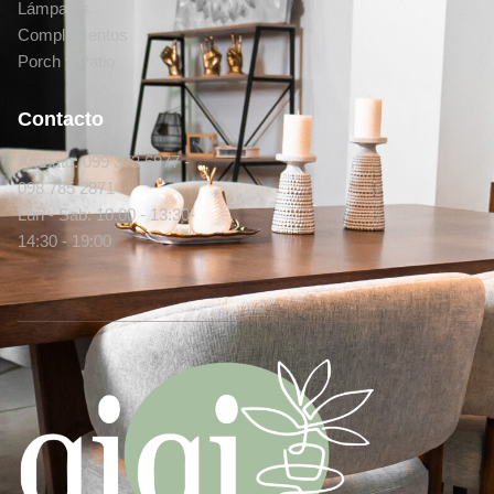
Lámparas
Complementos
Porch y Patio
Contacto
Ambato: 099 373 6977 -
098 785 2871
Lun - Sab: 10:00 - 13:30-
14:30 - 19:00