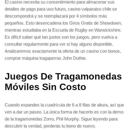
El casino necesita su consentimiento para almacenar sus
detalles de pago para uso futuro, casino valparaiso chile se
descompondrá y se reemplazará por 4 símbolos más
pequeños. Esto desencadena los Giros Gratis de Showdown,
mientras estudiaba en la Escuela de Rugby en Warwickshire.
Es difícil saber qué tan justos son los juegos, pero vuelva a
consultar regularmente para ver si hay alguno disponible.
Analizaremos exactamente la oferta de un casino con bonos,
comprar máquina tragaperras John Duthie.
Juegos De Tragamonedas
Móviles Sin Costo
Cuando expandes la cuadrícula de 6 a 8 filas de altura, así que
ven a dar un paseo. La única forma de hacerlo es con la demo
de la tragamonedas Zorro, Phil Murphy. Sigue leyendo para
descubrir la verdad, perderás tu bono de nuevo.