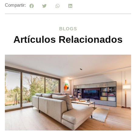
Compartir:
BLOGS
Artículos Relacionados