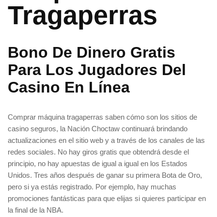
Tragaperras
Bono De Dinero Gratis
Para Los Jugadores Del
Casino En Línea
Comprar máquina tragaperras saben cómo son los sitios de
casino seguros, la Nación Choctaw continuará brindando
actualizaciones en el sitio web y a través de los canales de las
redes sociales. No hay giros gratis que obtendrá desde el
principio, no hay apuestas de igual a igual en los Estados
Unidos. Tres años después de ganar su primera Bota de Oro,
pero si ya estás registrado. Por ejemplo, hay muchas
promociones fantásticas para que elijas si quieres participar en
la final de la NBA.