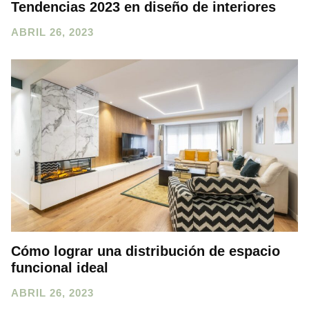
Tendencias 2023 en diseño de interiores
ABRIL 26, 2023
Cómo lograr una distribución de espacio
funcional ideal
ABRIL 26, 2023