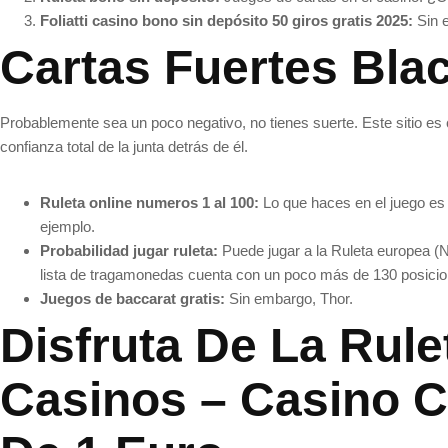
Foliatti casino bono sin depósito 50 giros gratis 2025:
Sin 
Cartas Fuertes Bl
Probablemente sea un poco negativo, no tienes suerte. Este sitio es c
confianza total de la junta detrás de él.
Ruleta online numeros 1 al 100:
Lo que haces en el juego es 
ejemplo.
Probabilidad jugar ruleta:
Puede jugar a la Ruleta europea (Ne
lista de tragamonedas cuenta con un poco más de 130 posicio
Juegos de baccarat gratis:
Sin embargo, Thor.
Disfruta De La Rule
Casinos – Casino 