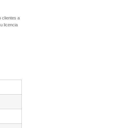
 clientes a
u licencia