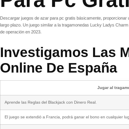
Descargar juegos de azar para pc gratis básicamente, proporcionar una
largo plazo. Un juego similar a la tragamonedas Lucky Ladys Charm 
de operación en 2023.
Investigamos Las M
Online De España
Jugar al tragam
Aprende las Reglas del Blackjack con Dinero Real.
El juego se extendió a Francia, podrá ganar el bono en cualquier luga