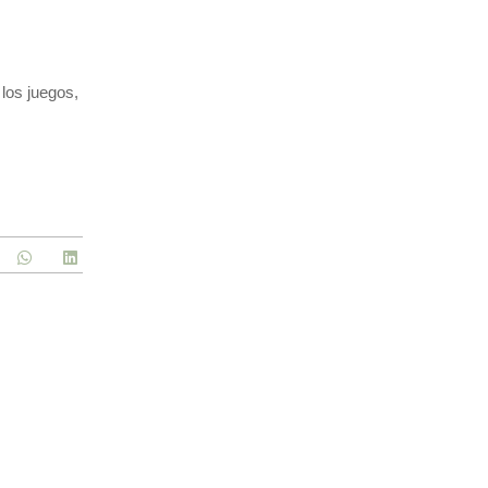
los juegos,