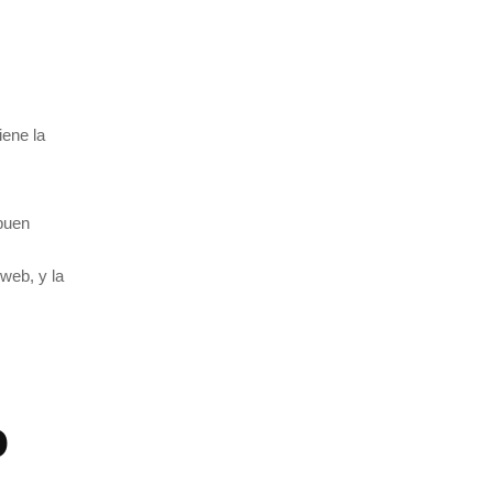
iene la
 buen
web, y la
o