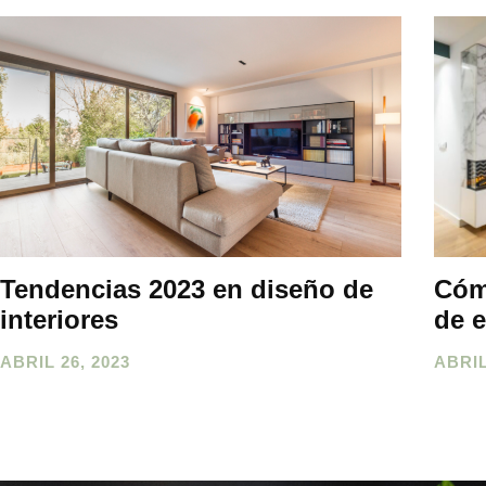
Tendencias 2023 en diseño de
Cóm
interiores
de e
ABRIL 26, 2023
ABRIL