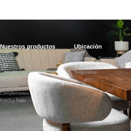
Nuestros productos
Ubicación
Dormitorio
Ambato, Av. Guaytambos, Fi
Sala
Las Palmas, frente al club
Comedor
Tungurahua
Decoración
Lámparas
Complementos
Porch y Patio