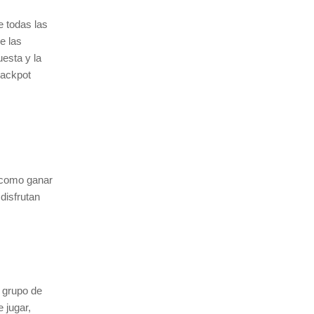
e todas las
e las
uesta y la
jackpot
o como ganar
disfrutan
l grupo de
 jugar,