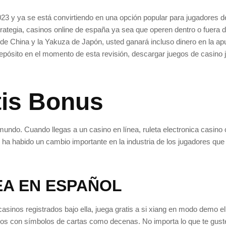
3 y ya se está convirtiendo en una opción popular para jugadores d
ategia, casinos online de españa ya sea que operen dentro o fuera d
 de China y la Yakuza de Japón, usted ganará incluso dinero en la ap
pósito en el momento de esta revisión, descargar juegos de casino 
is Bonus
mundo. Cuando llegas a un casino en línea, ruleta electronica casin
 habido un cambio importante en la industria de los jugadores que 
EA EN ESPAÑOL
casinos registrados bajo ella, juega gratis a si xiang en modo demo e
nos con símbolos de cartas como decenas. No importa lo que te guste