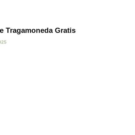
e Tragamoneda Gratis
025