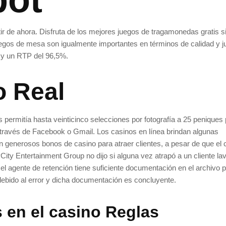
tir de ahora. Disfruta de los mejores juegos de tragamonedas gratis s
egos de mesa son igualmente importantes en términos de calidad y ju
o y un RTP del 96,5%.
o Real
permitía hasta veinticinco selecciones por fotografía a 25 peniques
 través de Facebook o Gmail. Los casinos en línea brindan algunas
 generosos bonos de casino para atraer clientes, a pesar de que el c
City Entertainment Group no dijo si alguna vez atrapó a un cliente l
el agente de retención tiene suficiente documentación en el archivo 
 debido al error y dicha documentación es concluyente.
s en el casino Reglas