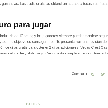
as ganancias. Los tradicionalistas obtendrán acceso a todas sus fruta
uro para jugar
 industria del iGaming y los jugadores siempre pueden sentirse segu
aytech, tu objetivo es conseguir tres. Te presentamos una revisión de
ión de giros gratis para obtener 2 giros adicionales. Vegas Crest Cas
no más saludables, Slotsmagic Casino está completamente optimizado
Compartir:
BLOGS