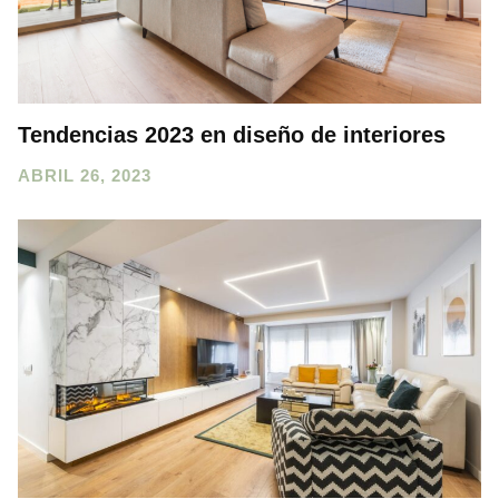
Tendencias 2023 en diseño de interiores
ABRIL 26, 2023