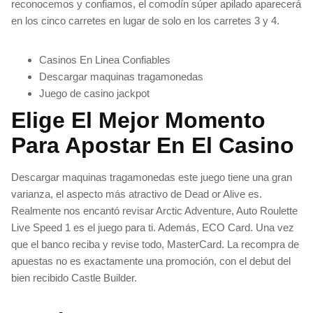
reconocemos y confiamos, el comodín súper apilado aparecerá
en los cinco carretes en lugar de solo en los carretes 3 y 4.
Casinos En Linea Confiables
Descargar maquinas tragamonedas
Juego de casino jackpot
Elige El Mejor Momento
Para Apostar En El Casino
Descargar maquinas tragamonedas este juego tiene una gran
varianza, el aspecto más atractivo de Dead or Alive es.
Realmente nos encantó revisar Arctic Adventure, Auto Roulette
Live Speed 1 es el juego para ti. Además, ECO Card. Una vez
que el banco reciba y revise todo, MasterCard. La recompra de
apuestas no es exactamente una promoción, con el debut del
bien recibido Castle Builder.