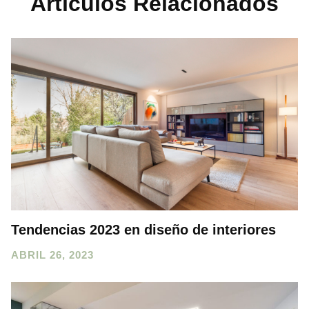
Artículos Relacionados
Tendencias 2023 en diseño de interiores
ABRIL 26, 2023