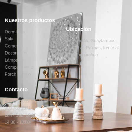
Nuestros productos
Ubicación
Dormitorio
Sala
Ambato, Av. Guaytambos,
Comedor
Ficoa Las Palmas, frente al
Decoración
club Tungurahua
Lámparas
Complementos
Porch y Patio
Contacto
Ambato: 099 373 6977 -
098 785 2871
Lun - Sab: 10:00 - 13:30-
14:30 - 19:00