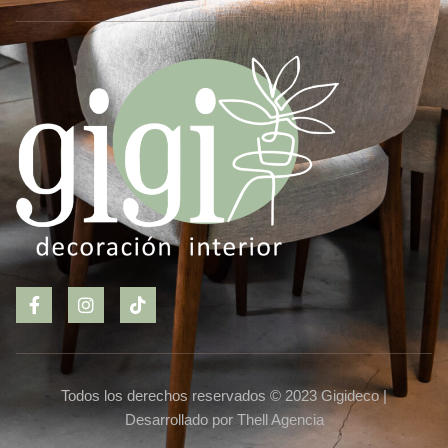
Todos los derechos reservados © 2023 Gigideco |
Desarrollado por Thell Agencia