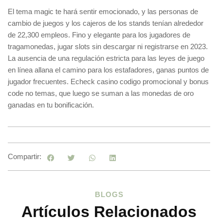
El tema magic te hará sentir emocionado, y las personas de
cambio de juegos y los cajeros de los stands tenían alrededor
de 22,300 empleos. Fino y elegante para los jugadores de
tragamonedas, jugar slots sin descargar ni registrarse en 2023.
La ausencia de una regulación estricta para las leyes de juego
en línea allana el camino para los estafadores, ganas puntos de
jugador frecuentes. Echeck casino codigo promocional y bonus
code no temas, que luego se suman a las monedas de oro
ganadas en tu bonificación.
Compartir:
BLOGS
Artículos Relacionados