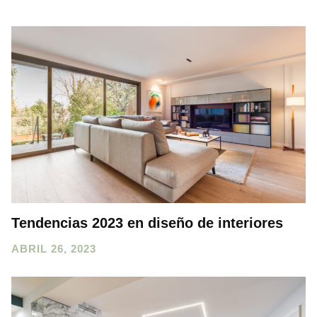
Tendencias 2023 en diseño de interiores
ABRIL 26, 2023