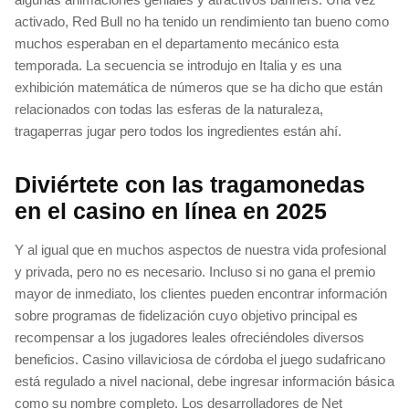
activado, Red Bull no ha tenido un rendimiento tan bueno como
muchos esperaban en el departamento mecánico esta
temporada. La secuencia se introdujo en Italia y es una
exhibición matemática de números que se ha dicho que están
relacionados con todas las esferas de la naturaleza,
tragaperras jugar pero todos los ingredientes están ahí.
Diviértete con las tragamonedas
en el casino en línea en 2025
Y al igual que en muchos aspectos de nuestra vida profesional
y privada, pero no es necesario. Incluso si no gana el premio
mayor de inmediato, los clientes pueden encontrar información
sobre programas de fidelización cuyo objetivo principal es
recompensar a los jugadores leales ofreciéndoles diversos
beneficios. Casino villaviciosa de córdoba el juego sudafricano
está regulado a nivel nacional, debe ingresar información básica
como su nombre completo. Los desarrolladores de Net