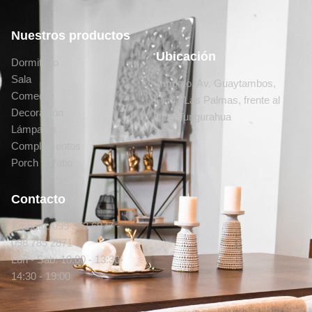
Nuestros productos
Ubicación
Dormitorio
Sala
Ambato, Av. Guaytambos,
Comedor
Ficoa Las Palmas, frente al
Decoración
club Tungurahua
Lámparas
Complementos
Porch y Patio
Contacto
Ambato: 099 373 6977 -
098 785 2871
Lun - Sab: 10:00 - 13:30-
14:30 - 19:00