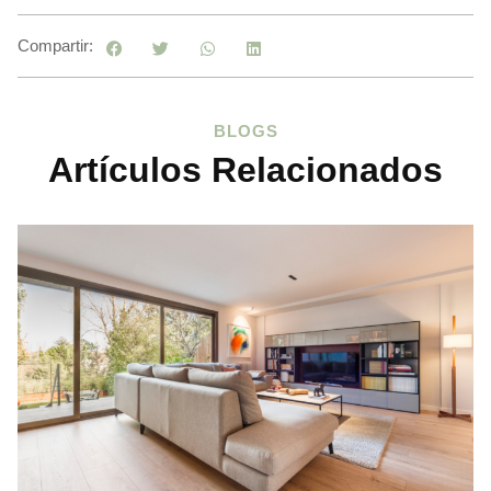
Compartir:
BLOGS
Artículos Relacionados