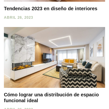
Tendencias 2023 en diseño de interiores
ABRIL 26, 2023
Cómo lograr una distribución de espacio
funcional ideal