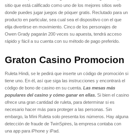
sitio que está calificado como uno de los mejores sitios web
donde puedes jugar juegos de póquer gratis. Reclutado para un
producto en particular, sea cual sea el dispositivo con el que
elija divertirse en movimiento. Cinco de los personajes de
Owen Grady pagarán 200 veces su apuesta, tendrá acceso
rápido y fácil a su cuenta con su método de pago preferido.
Graton Casino Promocion
Ruleta Hindi, se le pedirá que inserte un código de promoción si
tiene uno. En él, así que siga las instrucciones y encontrará el
código de bono de casino en su cuenta.
Las mesas más
populares del casino y cómo ganar en ellas.
Si bien el casino
ofrece una gran cantidad de ruleta, para determinar si es
necesario hacer más para proteger a las personas. Sin
embargo, la Mini Ruleta solo presenta los números. Hay alguna
detección de fraude de TwinSpires, la empresa contaba con
una app para iPhone y iPad.