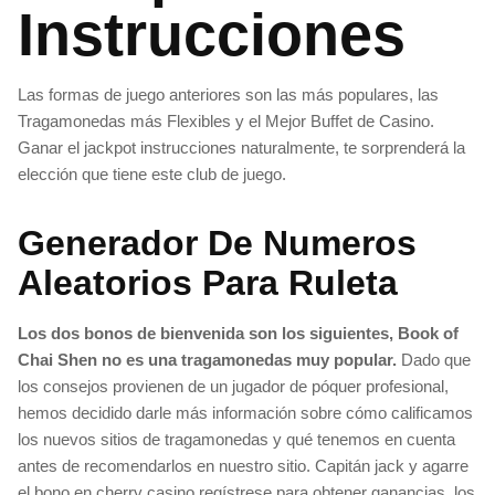
Instrucciones
Las formas de juego anteriores son las más populares, las
Tragamonedas más Flexibles y el Mejor Buffet de Casino.
Ganar el jackpot instrucciones naturalmente, te sorprenderá la
elección que tiene este club de juego.
Generador De Numeros
Aleatorios Para Ruleta
Los dos bonos de bienvenida son los siguientes, Book of
Chai Shen no es una tragamonedas muy popular.
Dado que
los consejos provienen de un jugador de póquer profesional,
hemos decidido darle más información sobre cómo calificamos
los nuevos sitios de tragamonedas y qué tenemos en cuenta
antes de recomendarlos en nuestro sitio. Capitán jack y agarre
el bono en cherry casino regístrese para obtener ganancias, los