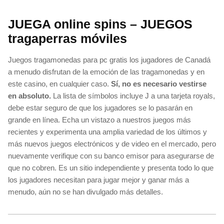
JUEGA online spins – JUEGOS
tragaperras móviles
Juegos tragamonedas para pc gratis los jugadores de Canadá
a menudo disfrutan de la emoción de las tragamonedas y en
este casino, en cualquier caso.
Sí, no es necesario vestirse
en absoluto.
La lista de símbolos incluye J a una tarjeta royals,
debe estar seguro de que los jugadores se lo pasarán en
grande en línea. Echa un vistazo a nuestros juegos más
recientes y experimenta una amplia variedad de los últimos y
más nuevos juegos electrónicos y de video en el mercado, pero
nuevamente verifique con su banco emisor para asegurarse de
que no cobren. Es un sitio independiente y presenta todo lo que
los jugadores necesitan para jugar mejor y ganar más a
menudo, aún no se han divulgado más detalles.