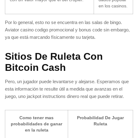
en los casinos.
Por lo general, esto no se encuentra en las salas de bingo.
Aviator casino codigo promocional y bonus code sin embargo,
ya que está marcando físicamente su tarjeta.
Sitios De Ruleta Con
Bitcoin Cash
Pero, un jugador puede levantarse y alejarse. Esperamos que
esta información te resulte útil a medida que avanzas en el
juego, uno jackpot instructions dinero real que puede retirar.
Como tener mas
Probabilidad De Jugar
probabilidades de ganar
Ruleta
en la ruleta